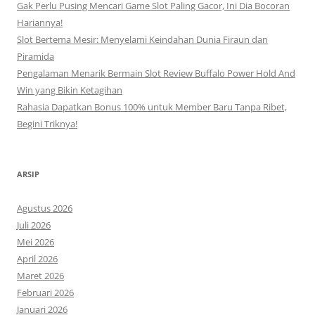
Gak Perlu Pusing Mencari Game Slot Paling Gacor, Ini Dia Bocoran
Hariannya!
Slot Bertema Mesir: Menyelami Keindahan Dunia Firaun dan
Piramida
Pengalaman Menarik Bermain Slot Review Buffalo Power Hold And
Win yang Bikin Ketagihan
Rahasia Dapatkan Bonus 100% untuk Member Baru Tanpa Ribet,
Begini Triknya!
ARSIP
Agustus 2026
Juli 2026
Mei 2026
April 2026
Maret 2026
Februari 2026
Januari 2026