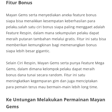
Fitur Bonus
Mayan Gems serta menyediakan aneka feature bonus
siapa bisa menaikkan kesempatan keberhasilan para
pelaku.salah satu ciri bonus siapa paling menggaet adalah
Feature Respin, dalam mana sekumpulan pelaku dapat
meraih putaran tambahan melalui gratis. Fitur ini satu bisa
memberikan kemungkinan bagi memenangkan bonus
siapa lebih besar gigantic.
Selain Ciri Respin, Mayan Gems serta punya Feature Mega
Gems, dalam dimana kelompok pelaku dapat meraih
bonus dana tunai secara random. Fitur ini satu
meningkatkan kegemparan gim dan juga menciptakan
para pemain terus mau bermain-main lebih long time.
Ke Untungan Melakukan Permainan Mayan
Gems