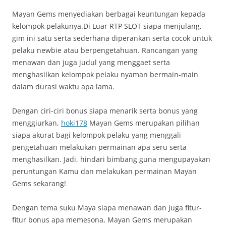
Mayan Gems menyediakan berbagai keuntungan kepada
kelompok pelakunya.Di Luar RTP SLOT siapa menjulang,
gim ini satu serta sederhana diperankan serta cocok untuk
pelaku newbie atau berpengetahuan. Rancangan yang
menawan dan juga judul yang menggaet serta
menghasilkan kelompok pelaku nyaman bermain-main
dalam durasi waktu apa lama.
Dengan ciri-ciri bonus siapa menarik serta bonus yang
menggiurkan,
hoki178
Mayan Gems merupakan pilihan
siapa akurat bagi kelompok pelaku yang menggali
pengetahuan melakukan permainan apa seru serta
menghasilkan. Jadi, hindari bimbang guna mengupayakan
peruntungan Kamu dan melakukan permainan Mayan
Gems sekarang!
Dengan tema suku Maya siapa menawan dan juga fitur-
fitur bonus apa memesona, Mayan Gems merupakan