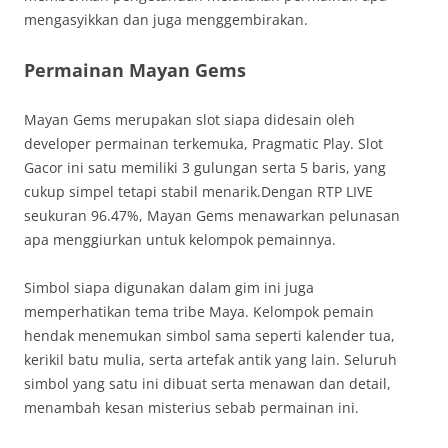
mengasyikkan dan juga menggembirakan.
Permainan Mayan Gems
Mayan Gems merupakan slot siapa didesain oleh
developer permainan terkemuka, Pragmatic Play. Slot
Gacor ini satu memiliki 3 gulungan serta 5 baris, yang
cukup simpel tetapi stabil menarik.Dengan RTP LIVE
seukuran 96.47%, Mayan Gems menawarkan pelunasan
apa menggiurkan untuk kelompok pemainnya.
Simbol siapa digunakan dalam gim ini juga
memperhatikan tema tribe Maya. Kelompok pemain
hendak menemukan simbol sama seperti kalender tua,
kerikil batu mulia, serta artefak antik yang lain. Seluruh
simbol yang satu ini dibuat serta menawan dan detail,
menambah kesan misterius sebab permainan ini.