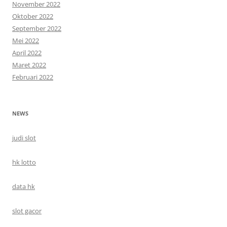
November 2022
Oktober 2022
September 2022
Mei 2022
April 2022
Maret 2022
Februari 2022
NEWS
judi slot
hk lotto
data hk
slot gacor