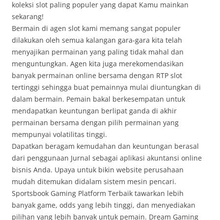
koleksi slot paling populer yang dapat Kamu mainkan
sekarang!
Bermain di agen slot kami memang sangat populer
dilakukan oleh semua kalangan gara-gara kita telah
menyajikan permainan yang paling tidak mahal dan
menguntungkan. Agen kita juga merekomendasikan
banyak permainan online bersama dengan RTP slot
tertinggi sehingga buat pemainnya mulai diuntungkan di
dalam bermain. Pemain bakal berkesempatan untuk
mendapatkan keuntungan berlipat ganda di akhir
permainan bersama dengan pilih permainan yang
mempunyai volatilitas tinggi.
Dapatkan beragam kemudahan dan keuntungan berasal
dari penggunaan Jurnal sebagai aplikasi akuntansi online
bisnis Anda. Upaya untuk bikin website perusahaan
mudah ditemukan didalam sistem mesin pencari.
Sportsbook Gaming Platform Terbaik tawarkan lebih
banyak game, odds yang lebih tinggi, dan menyediakan
pilihan yang lebih banyak untuk pemain. Dream Gaming