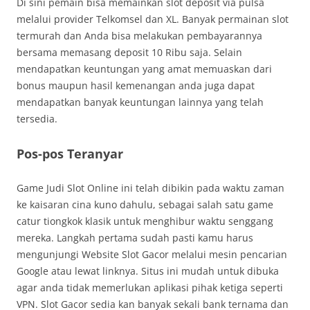
Di sini pemain bisa memainkan slot deposit via pulsa
melalui provider Telkomsel dan XL. Banyak permainan slot
termurah dan Anda bisa melakukan pembayarannya
bersama memasang deposit 10 Ribu saja. Selain
mendapatkan keuntungan yang amat memuaskan dari
bonus maupun hasil kemenangan anda juga dapat
mendapatkan banyak keuntungan lainnya yang telah
tersedia.
Pos-pos Teranyar
Game Judi Slot Online ini telah dibikin pada waktu zaman
ke kaisaran cina kuno dahulu, sebagai salah satu game
catur tiongkok klasik untuk menghibur waktu senggang
mereka. Langkah pertama sudah pasti kamu harus
mengunjungi Website Slot Gacor melalui mesin pencarian
Google atau lewat linknya. Situs ini mudah untuk dibuka
agar anda tidak memerlukan aplikasi pihak ketiga seperti
VPN. Slot Gacor sedia kan banyak sekali bank ternama dan