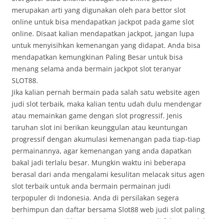
merupakan arti yang digunakan oleh para bettor slot
online untuk bisa mendapatkan jackpot pada game slot
online. Disaat kalian mendapatkan jackpot, jangan lupa
untuk menyisihkan kemenangan yang didapat. Anda bisa
mendapatkan kemungkinan Paling Besar untuk bisa
menang selama anda bermain jackpot slot teranyar
SLOT88.
Jika kalian pernah bermain pada salah satu website agen
judi slot terbaik, maka kalian tentu udah dulu mendengar
atau memainkan game dengan slot progressif. Jenis
taruhan slot ini berikan keunggulan atau keuntungan
progressif dengan akumulasi kemenangan pada tiap-tiap
permainannya, agar kemenangan yang anda dapatkan
bakal jadi terlalu besar. Mungkin waktu ini beberapa
berasal dari anda mengalami kesulitan melacak situs agen
slot terbaik untuk anda bermain permainan judi
terpopuler di Indonesia. Anda di persilakan segera
berhimpun dan daftar bersama Slot88 web judi slot paling