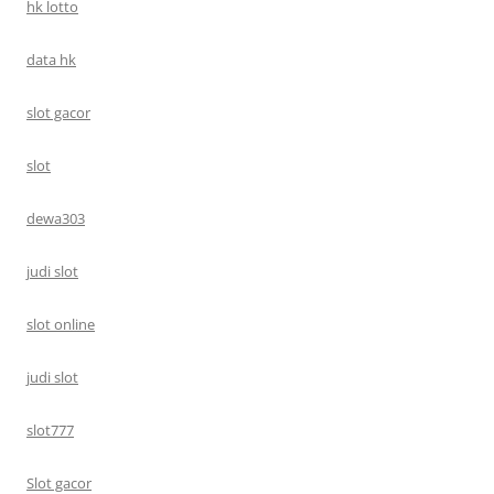
hk lotto
data hk
slot gacor
slot
dewa303
judi slot
slot online
judi slot
slot777
Slot gacor