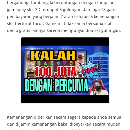
bergabung. Lambang keberuntungan dengan tampilan
gameplay slot 3D terdapat 5 gulungan dan juga 18 garis
pembayaran yang berjalan 2 arah sehabis 5 kemenangan
slot berturut-turut. Game ini tidak sama bersama slot
demo gratis lainnya karena mempunyai dua set gulungan.
Kemenangan diberikan secara segera kepada anda semua
dan dijamin kemenangan bakal dibayarkan secara mudah.