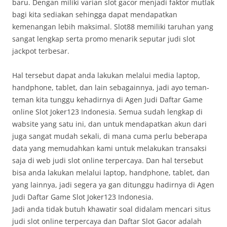
baru. Dengan miliki varian slot gacor menjadi faktor mutlak
bagi kita sediakan sehingga dapat mendapatkan
kemenangan lebih maksimal. Slot88 memiliki taruhan yang
sangat lengkap serta promo menarik seputar judi slot
jackpot terbesar.
Hal tersebut dapat anda lakukan melalui media laptop,
handphone, tablet, dan lain sebagainnya, jadi ayo teman-
teman kita tunggu kehadirnya di Agen Judi Daftar Game
online Slot Joker123 Indonesia. Semua sudah lengkap di
wabsite yang satu ini, dan untuk mendapatkan akun dari
juga sangat mudah sekali, di mana cuma perlu beberapa
data yang memudahkan kami untuk melakukan transaksi
saja di web judi slot online terpercaya. Dan hal tersebut
bisa anda lakukan melalui laptop, handphone, tablet, dan
yang lainnya, jadi segera ya gan ditunggu hadirnya di Agen
Judi Daftar Game Slot Joker123 Indonesia.
Jadi anda tidak butuh khawatir soal didalam mencari situs
judi slot online terpercaya dan Daftar Slot Gacor adalah