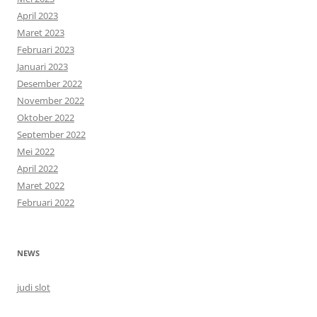
April 2023
Maret 2023
Februari 2023
Januari 2023
Desember 2022
November 2022
Oktober 2022
September 2022
Mei 2022
April 2022
Maret 2022
Februari 2022
NEWS
judi slot