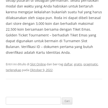
setiap putaran di sebagian permainan. Selalu perhatikan
modal dan waktu yang Anda habiskan untuk bertaruh
karena mengejar kekalahan bukanlah suatu hal yang harus
dilaksanakan oleh siapa pun. Roda ini dapat dibeli berasal
dari store dengan 3,000 koin dan berhadiah maksimal
22,500 koin bersamaan bersama dengan Tiket Emas.
Golden Ticket Tournament – berhadiah Tiket Emas yang
dapat digunakan untuk bermain di Turnamen Slot
Bulanan. Verifikasi ID – dokumen pertama yang butuh
diverifikasi adalah Kartu Identitas Anda.
Entri ini ditulis di
Slot Online
dan ber-tag
daftar
,
gratis
,
pragmatic
,
terlengkap
pada
Oktober 9, 2022
.
Cari
untuk: