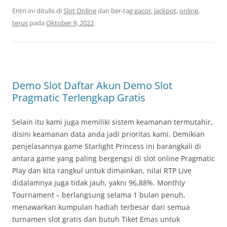
Entri ini ditulis di
Slot Online
dan ber-tag
gacor
,
jackpot
,
online
,
terus
pada
Oktober 9, 2022
.
Demo Slot Daftar Akun Demo Slot
Pragmatic Terlengkap Gratis
Selain itu kami juga memiliki sistem keamanan termutahir,
disini keamanan data anda jadi prioritas kami. Demikian
penjelasannya game Starlight Princess ini barangkali di
antara game yang paling bergengsi di slot online Pragmatic
Play dan kita rangkul untuk dimainkan, nilai RTP Live
didalamnya juga tidak jauh, yakni 96,88%. Monthly
Tournament – berlangsung selama 1 bulan penuh,
menawarkan kumpulan hadiah terbesar dari semua
turnamen slot gratis dan butuh Tiket Emas untuk