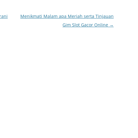
rani
Menikmati Malam apa Meriah serta Tinjauan
Gim Slot Gacor Online
→