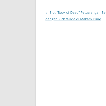
Navigasi
←
Slot “Book of Dead” Petualangan Be
Tulisan
dengan Rich Wilde di Makam Kuno