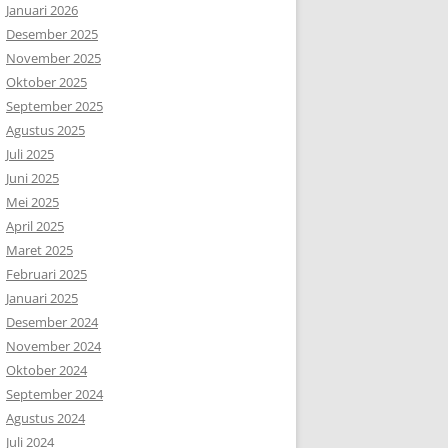
Januari 2026
Desember 2025
November 2025
Oktober 2025
September 2025
Agustus 2025
Juli 2025
Juni 2025
Mei 2025
April 2025
Maret 2025
Februari 2025
Januari 2025
Desember 2024
November 2024
Oktober 2024
September 2024
Agustus 2024
Juli 2024