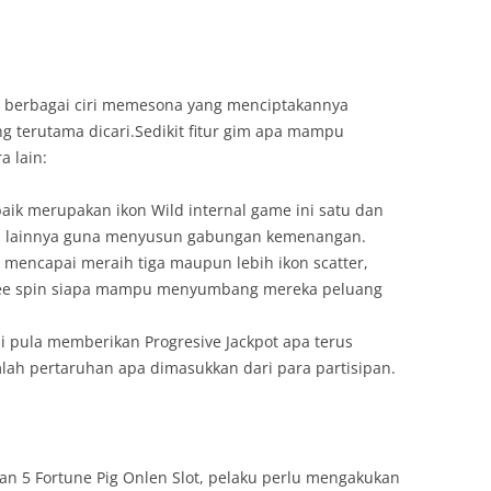
n berbagai ciri memesona yang menciptakannya
ng terutama dicari.Sedikit fitur gim apa mampu
a lain:
baik merupakan ikon Wild internal game ini satu dan
ol lainnya guna menyusun gabungan kemenangan.
 mencapai meraih tiga maupun lebih ikon scatter,
free spin siapa mampu menyumbang mereka peluang
ini pula memberikan Progresive Jackpot apa terus
ah pertaruhan apa dimasukkan dari para partisipan.
 5 Fortune Pig Onlen Slot, pelaku perlu mengakukan