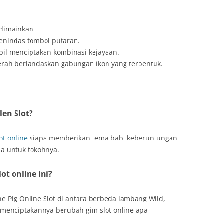
dimainkan.
enindas tombol putaran.
il menciptakan kombinasi kejayaan.
rah berlandaskan gabungan ikon yang terbentuk.
len Slot?
ot online
siapa memberikan tema babi keberuntungan
 untuk tokohnya.
ot online ini?
ne Pig Online Slot di antara berbeda lambang Wild,
g menciptakannya berubah gim slot online apa