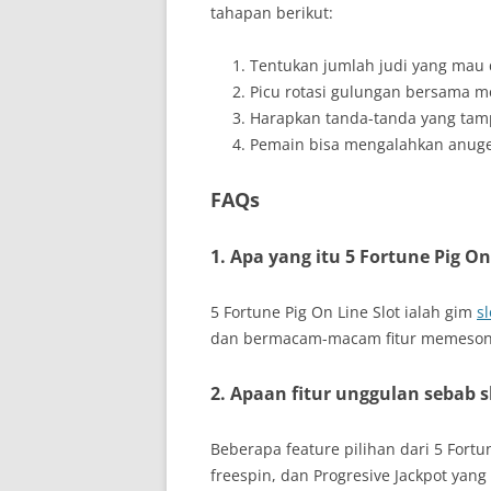
tahapan berikut:
Tentukan jumlah judi yang mau 
Picu rotasi gulungan bersama m
Harapkan tanda-tanda yang tamp
Pemain bisa mengalahkan anuge
FAQs
1. Apa yang itu 5 Fortune Pig On
5 Fortune Pig On Line Slot ialah gim
sl
dan bermacam-macam fitur memesona
2. Apaan fitur unggulan sebab sl
Beberapa feature pilihan dari 5 Fortu
freespin, dan Progresive Jackpot yan