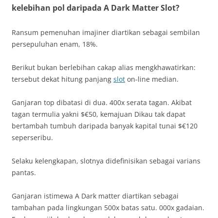
kelebihan pol daripada A Dark Matter Slot?
Ransum pemenuhan imajiner diartikan sebagai sembilan
persepuluhan enam, 18%.
Berikut bukan berlebihan cakap alias mengkhawatirkan:
tersebut dekat hitung panjang
slot
on-line median.
Ganjaran top dibatasi di dua. 400x serata tagan. Akibat
tagan termulia yakni $€50, kemajuan Dikau tak dapat
bertambah tumbuh daripada banyak kapital tunai $€120
seperseribu.
Selaku kelengkapan, slotnya didefinisikan sebagai varians
pantas.
Ganjaran istimewa A Dark matter diartikan sebagai
tambahan pada lingkungan 500x batas satu. 000x gadaian.