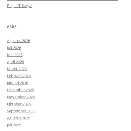
Begini Triknya!
ARSIP
Agustus 2026
Juli 2026
Mei 2026
April 2026
Maret 2026
Februari 2026
Januari 2026
Desember 2025
November 2025
Oktober 2025
September 2025
Agustus 2025
Juli 2025