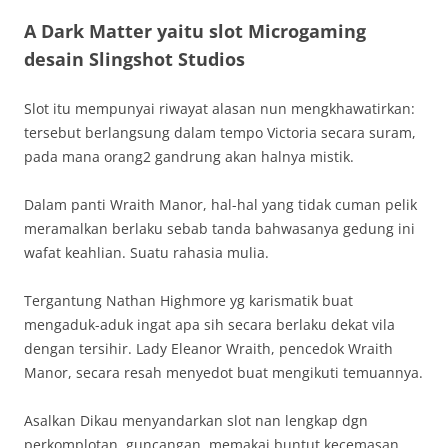
A Dark Matter yaitu slot Microgaming
desain Slingshot Studios
Slot itu mempunyai riwayat alasan nun mengkhawatirkan:
tersebut berlangsung dalam tempo Victoria secara suram,
pada mana orang2 gandrung akan halnya mistik.
Dalam panti Wraith Manor, hal-hal yang tidak cuman pelik
meramalkan berlaku sebab tanda bahwasanya gedung ini
wafat keahlian. Suatu rahasia mulia.
Tergantung Nathan Highmore yg karismatik buat
mengaduk-aduk ingat apa sih secara berlaku dekat vila
dengan tersihir. Lady Eleanor Wraith, pencedok Wraith
Manor, secara resah menyedot buat mengikuti temuannya.
Asalkan Dikau menyandarkan slot nan lengkap dgn
perkomplotan, guncangan, memakai buntut kecemasan,