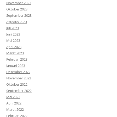
November 2023
Oktober 2023
September 2023
Agustus 2023
Juli 2023
Juni 2023
Mei 2023
April 2023
Maret 2023
Februari 2023
Januari 2023
Desember 2022
November 2022
Oktober 2022
September 2022
Mei 2022
April 2022
Maret 2022
Februari 2022