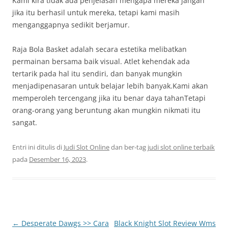
Kami kira tidak ada penjelasan mengapa mereka jangan
jika itu berhasil untuk mereka, tetapi kami masih
menganggapnya sedikit berjamur.
Raja Bola Basket adalah secara estetika melibatkan
permainan bersama baik visual. Atlet kehendak ada
tertarik pada hal itu sendiri, dan banyak mungkin
menjadipenasaran untuk belajar lebih banyak.Kami akan
memperoleh tercengang jika itu benar daya tahanTetapi
orang-orang yang beruntung akan mungkin nikmati itu
sangat.
Entri ini ditulis di
Judi Slot Online
dan ber-tag
judi slot online terbaik
pada
Desember 16, 2023
.
Navigasi
←
Desperate Dawgs >> Cara
Black Knight Slot Review Wms