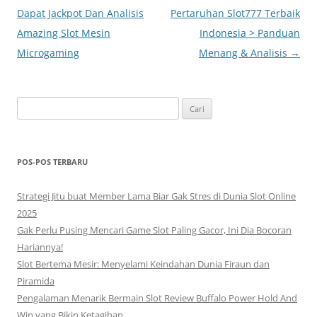
Tulisan
Dapat Jackpot Dan Analisis
Pertaruhan Slot777 Terbaik
Amazing Slot Mesin
Indonesia > Panduan
Microgaming
Menang & Analisis
→
Cari
untuk:
POS-POS TERBARU
Strategi Jitu buat Member Lama Biar Gak Stres di Dunia Slot Online
2025
Gak Perlu Pusing Mencari Game Slot Paling Gacor, Ini Dia Bocoran
Hariannya!
Slot Bertema Mesir: Menyelami Keindahan Dunia Firaun dan
Piramida
Pengalaman Menarik Bermain Slot Review Buffalo Power Hold And
Win yang Bikin Ketagihan