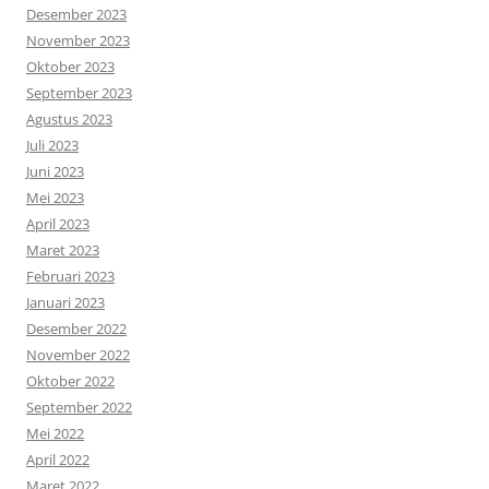
Desember 2023
November 2023
Oktober 2023
September 2023
Agustus 2023
Juli 2023
Juni 2023
Mei 2023
April 2023
Maret 2023
Februari 2023
Januari 2023
Desember 2022
November 2022
Oktober 2022
September 2022
Mei 2022
April 2022
Maret 2022