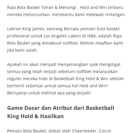
Raja Bola Basket Tahan & Menang! , Hold and Win terbaru
mereka meluncurkan, membantu kami melewati rintangan.
Lebron King James, seorang Bersatu pemain bola basket
profesional untuk Los Angeles Lakers di NBA, adalah Raja
Bola Basket yang dimaksud isoftbet. Mohon maafkan kami
jika kami salah.
Apakah ini akan menjadi menyenangkan syok mengingat
semua yang telah terjadi sebelum isoftbet melanjutkan
reguler mereka hobi di Basketball King Hold & Win setelah
berhenti sebentar untuk semua hal Hold and Win?
Bernyanyi untuk melihat apa yang terjadi!
Game Dasar dan Atribut dari Basketball
King Hold & Hasilkan
Pemain Bola Basket, diikuti oleh Cheerleader, Cincin