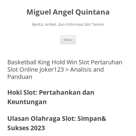
Langsung
ke
Miguel Angel Quintana
isi
Berita, Artikel, dan Informasi Slot Terkini
Menu
Basketball King Hold Win Slot Pertaruhan
Slot Online Joker123 > Analisis and
Panduan
Hoki Slot: Pertahankan dan
Keuntungan
Ulasan Olahraga Slot: Simpan&
Sukses 2023