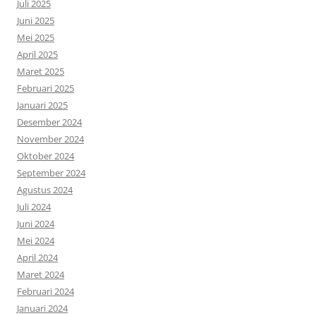
Juli 2025
Juni 2025
Mei 2025
April 2025
Maret 2025
Februari 2025
Januari 2025
Desember 2024
November 2024
Oktober 2024
September 2024
Agustus 2024
Juli 2024
Juni 2024
Mei 2024
April 2024
Maret 2024
Februari 2024
Januari 2024