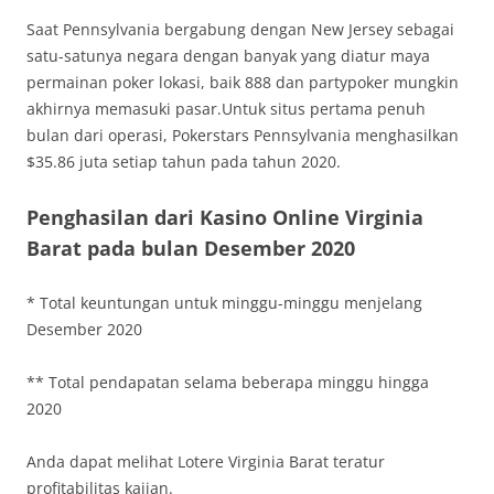
Saat Pennsylvania bergabung dengan New Jersey sebagai
satu-satunya negara dengan banyak yang diatur maya
permainan poker lokasi, baik 888 dan partypoker mungkin
akhirnya memasuki pasar.Untuk situs pertama penuh
bulan dari operasi, Pokerstars Pennsylvania menghasilkan
$35.86 juta setiap tahun pada tahun 2020.
Penghasilan dari Kasino Online Virginia
Barat pada bulan Desember 2020
* Total keuntungan untuk minggu-minggu menjelang
Desember 2020
** Total pendapatan selama beberapa minggu hingga
2020
Anda dapat melihat Lotere Virginia Barat teratur
profitabilitas kajian.