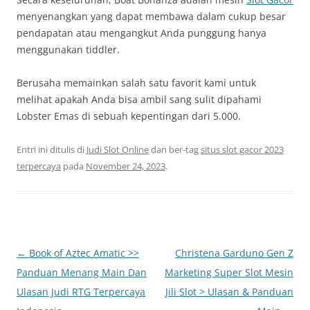
menyenangkan yang dapat membawa dalam cukup besar
pendapatan atau mengangkut Anda punggung hanya
menggunakan tiddler.
Berusaha memainkan salah satu favorit kami untuk
melihat apakah Anda bisa ambil sang sulit dipahami
Lobster Emas di sebuah kepentingan dari 5.000.
Entri ini ditulis di
Judi Slot Online
dan ber-tag
situs slot gacor 2023
terpercaya
pada
November 24, 2023
.
Navigasi
←
Book of Aztec Amatic >>
Christena Garduno Gen Z
Tulisan
Panduan Menang Main Dan
Marketing Super Slot Mesin
Ulasan Judi RTG Terpercaya
Jili Slot > Ulasan & Panduan