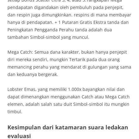
pendapatan digandakan oleh pembuluh pada penjepit,
dan respin juga dimungkinkan. respins di mana membayar
hanya di pendapatan. + 1 Putaran Gratis Ekstra tanda dan
Peningkatan Pengganda Perahu tanda adalah dua
tambahan Simbol-simbol yang muncul.
Mega Catch: Semua dana karakter, bukan hanya penjepit
diri mereka sendiri, mungkin Tertarik pada dua orang
memancing perahu yang mendarat di gulungan yang sama
dan keduanya bergerak.
Lobster Emas, yang memiliki 1.000x bayangkan nilai dan
dapat dimenangkan menggunakan Catch atau Mega Catch
elemen, adalah salah satu duit Simbol-simbol itu mungkin
timbul.
Kesimpulan dari katamaran suara ledakan
evaluasi