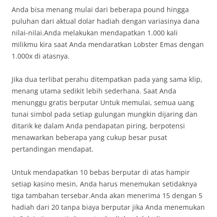
Anda bisa menang mulai dari beberapa pound hingga
puluhan dari aktual dolar hadiah dengan variasinya dana
nilai-nilai.Anda melakukan mendapatkan 1.000 kali
milikmu kira saat Anda mendaratkan Lobster Emas dengan
1.000x di atasnya.
Jika dua terlibat perahu ditempatkan pada yang sama klip,
menang utama sedikit lebih sederhana. Saat Anda
menunggu gratis berputar Untuk memulai, semua uang
tunai simbol pada setiap gulungan mungkin dijaring dan
ditarik ke dalam Anda pendapatan piring, berpotensi
menawarkan beberapa yang cukup besar pusat
pertandingan mendapat.
Untuk mendapatkan 10 bebas berputar di atas hampir
setiap kasino mesin, Anda harus menemukan setidaknya
tiga tambahan tersebar.Anda akan menerima 15 dengan 5
hadiah dari 20 tanpa biaya berputar jika Anda menemukan