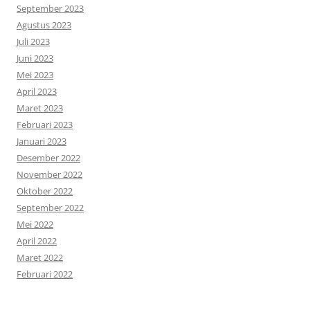
September 2023
Agustus 2023
Juli 2023
Juni 2023
Mei 2023
April 2023
Maret 2023
Februari 2023
Januari 2023
Desember 2022
November 2022
Oktober 2022
September 2022
Mei 2022
April 2022
Maret 2022
Februari 2022