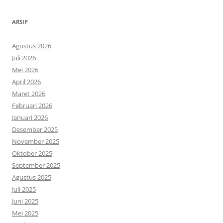
ARSIP
Agustus 2026
Juli 2026
Mei 2026
April 2026
Maret 2026
Februari 2026
Januari 2026
Desember 2025
November 2025
Oktober 2025
September 2025
Agustus 2025
Juli 2025
Juni 2025
Mei 2025