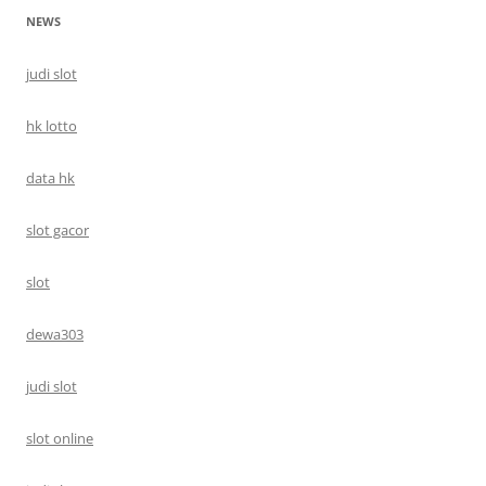
NEWS
judi slot
hk lotto
data hk
slot gacor
slot
dewa303
judi slot
slot online