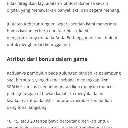
tidak diragukan lagi adalah Slot Boat Bonanza secara
digital, yang menawarkan banyak aksi dan segera menang.
(Catatan Keberuntungan: Segera setelah kami menerima
bonus kasino terbaru dan luar biasa, kami
mengirimkannya kepada Anda.Berlangganan kami buletin
untuk menghindari ketinggalan:)
Atribut dari bonus dalam game
Keduanya pembuluh pada gulungan pindah ke pelampung
saat berputar, yang dikenal sebagai menangkap ikon.
SEBUAH khusus ikan pendapatan ikon mungkin muncul
pada gulungan di bawah kapal jika menyala dalam
keadaan aktif pada akhir putaran, memberikan hadiah
uang tunai langsung.
10, 15, atau 20 tanpa biaya berputar diberikan untuk
setiap Bonus Scatter citra 3, 4, atau 5.Tangkapan Mega