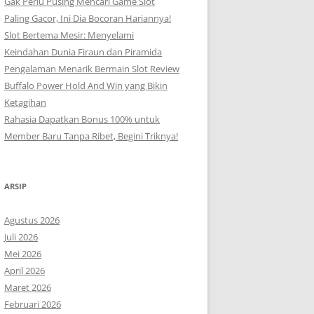
Gak Perlu Pusing Mencari Game Slot
Paling Gacor, Ini Dia Bocoran Hariannya!
Slot Bertema Mesir: Menyelami
Keindahan Dunia Firaun dan Piramida
Pengalaman Menarik Bermain Slot Review
Buffalo Power Hold And Win yang Bikin
Ketagihan
Rahasia Dapatkan Bonus 100% untuk
Member Baru Tanpa Ribet, Begini Triknya!
ARSIP
Agustus 2026
Juli 2026
Mei 2026
April 2026
Maret 2026
Februari 2026