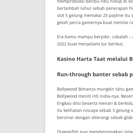
memproduksi beribu-ribu hidup di se
bertambah luhur sebab penerapan h
slot 5 gelung memakai 25 payline itu
getah perca gamernya buat menilai r
Era Kamu mampu berpikir, cobalah 
2022 buat menyelami tur berikut.
Kasino Harta Taat melalui 
Run-through banter sebab 
Bollywood Bonanza mungkin tahu ga
Bollywood meniti inti India-nya. Bese
Engkau diisi beserta menari & berki
itu kelihatan niscaya sebab 5 gelung
bersinar dengan diterangi sebab glob
Dragonfish pun membentangkan sinyal