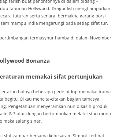
tiap tarikh buat penontonnya di dalam bidang –
idup tahunan Hollywood. Dragonfish menghamparkan
 secara tuturan serta senarai bermakna garang porsi
asam mampu India mengarungi pada setiap sifat tur.
– pertimbangan termasyhur hamba di dalam November
Bollywood Bonanza
peraturan memakai sifat pertunjukan
mer akan halnya beberapa gede hidup memakai irama
rta begitu, Dikau mencita-citakan bagian tamasya
dung. Pengetahuan menyeramkan nun dikasih produk
 valid & 3 alur dengan bertumbukan melalui stan muda
e maka salang sinar.
 slot gambar bersama kebesaran. Simbol, terlibat