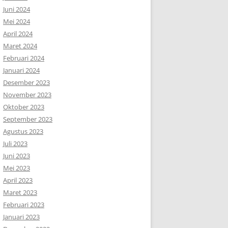
Juni 2024
Mei 2024
April 2024
Maret 2024
Februari 2024
Januari 2024
Desember 2023
November 2023
Oktober 2023
September 2023
Agustus 2023
Juli 2023
Juni 2023
Mei 2023
April 2023
Maret 2023
Februari 2023
Januari 2023