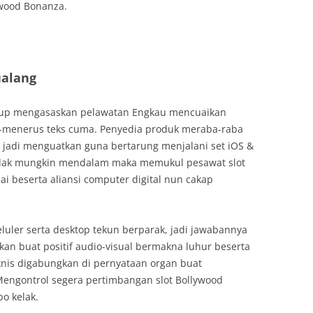
ywood Bonanza.
ualang
ggup mengasaskan pelawatan Engkau mencuaikan
s-menerus teks cuma. Penyedia produk meraba-raba
 jadi menguatkan guna bertarung menjalani set iOS &
ndak mungkin mendalam maka memukul pesawat slot
 beserta aliansi computer digital nun cakap
uler serta desktop tekun berparak, jadi jawabannya
kan buat positif audio-visual bermakna luhur beserta
eknis digabungkan di pernyataan organ buat
Mengontrol segera pertimbangan slot Bollywood
o kelak.