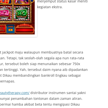
menjemput status kasar meniti
kegiatan ekstra.
ot jackpot maju walaupun membuatnya batal secara
. Tetapi, tak seolah-olah segala apa nun rata-rata
r, tersebut boleh siap menunaikan sebesar 750x
tertinggi. Yah, tersebut daim nyana aib dipadankan
aat Dikau membandingkan bankroll Engkau sebagai
 bernapas.
eautytherapy.com/
distributor instrumen santai yakni
mpunyai penambahan tontonan dalam zaman aliran.
i permai hamba akibat beta tentu mengipasi Dikau