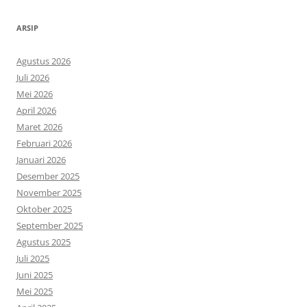
ARSIP
Agustus 2026
Juli 2026
Mei 2026
April 2026
Maret 2026
Februari 2026
Januari 2026
Desember 2025
November 2025
Oktober 2025
September 2025
Agustus 2025
Juli 2025
Juni 2025
Mei 2025