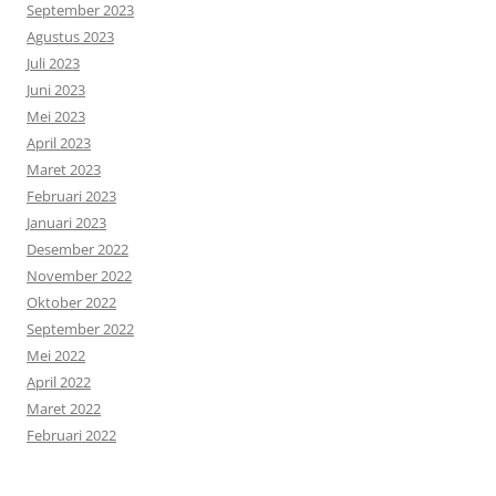
September 2023
Agustus 2023
Juli 2023
Juni 2023
Mei 2023
April 2023
Maret 2023
Februari 2023
Januari 2023
Desember 2022
November 2022
Oktober 2022
September 2022
Mei 2022
April 2022
Maret 2022
Februari 2022