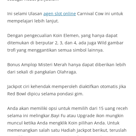
Ini selami Ulasan
⁠agen slot online
Carnival Cow ini untuk
mempelajari lebih lanjut.
Dengan pengecualian Koin Elemen, yang hanya dapat
ditemukan di berputar 2, 3, dan 4, ada juga Wild gambar
trofi yang menggantikan semua simbol lainnya.
Bonus Amplop Misteri Merah hanya dapat diberikan lebih
dari sekali di pangkalan Olahraga.
Jackpot ciri kehendak memperoleh diaktifkan otomatis jika
Red Bowl dipicu selama pondasi gim.
Anda akan memiliki opsi untuk memilih dari 15 uang receh
selama ini melingkar.Bayi Fu atau Upgrade ikon mungkin
muncul ketika Anda mengklik Koin pilihan Anda. Untuk
memenangkan salah satu Hadiah Jackpot berikut, teruslah