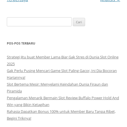
Cari
untuk:
POS-POS TERBARU
Strategi Jitu buat Member Lama Biar Gak Stres di Dunia Slot Online
2025
Gak Perlu Pusing Mencari Game Slot Paling Gacor, Ini Dia Bocoran
Hariannya!
Slot Bertema Mesir: Menyelami Keindahan Dunia Firaun dan
Piramida
Pengalaman Menarik Bermain Slot Review Buffalo Power Hold And
Win yang Bikin Ketagihan
Rahasia Dapatkan Bonus 100% untuk Member Baru Tanpa Ribet,
Begini Triknya!