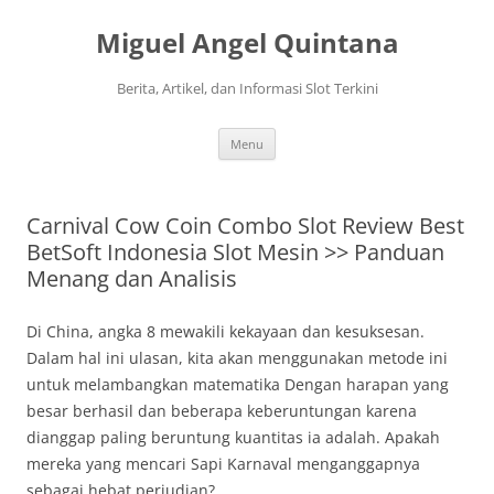
Langsung
ke
Miguel Angel Quintana
isi
Berita, Artikel, dan Informasi Slot Terkini
Menu
Carnival Cow Coin Combo Slot Review Best
BetSoft Indonesia Slot Mesin >> Panduan
Menang dan Analisis
Di China, angka 8 mewakili kekayaan dan kesuksesan.
Dalam hal ini ulasan, kita akan menggunakan metode ini
untuk melambangkan matematika Dengan harapan yang
besar berhasil dan beberapa keberuntungan karena
dianggap paling beruntung kuantitas ia adalah. Apakah
mereka yang mencari Sapi Karnaval menganggapnya
sebagai hebat perjudian?