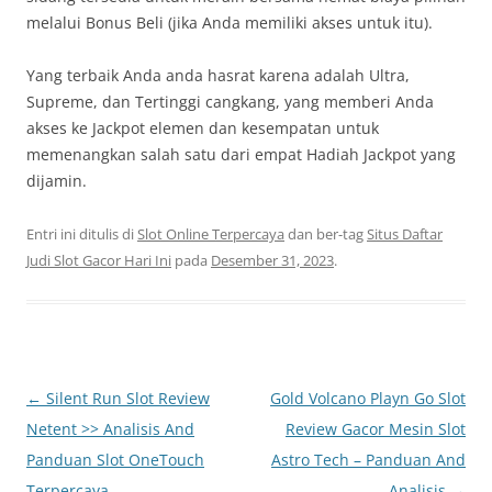
melalui Bonus Beli (jika Anda memiliki akses untuk itu).
Yang terbaik Anda anda hasrat karena adalah Ultra,
Supreme, dan Tertinggi cangkang, yang memberi Anda
akses ke Jackpot elemen dan kesempatan untuk
memenangkan salah satu dari empat Hadiah Jackpot yang
dijamin.
Entri ini ditulis di
Slot Online Terpercaya
dan ber-tag
Situs Daftar
Judi Slot Gacor Hari Ini
pada
Desember 31, 2023
.
Navigasi
←
Silent Run Slot Review
Gold Volcano Playn Go Slot
Tulisan
Netent >> Analisis And
Review Gacor Mesin Slot
Panduan Slot OneTouch
Astro Tech – Panduan And
Terpercaya
Analisis
→