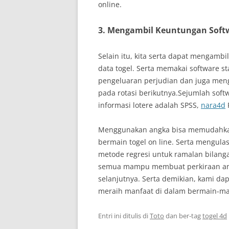
online.
3. Mengambil Keuntungan Softw
Selain itu, kita serta dapat mengambi
data togel. Serta memakai software st
pengeluaran perjudian dan juga meng
pada rotasi berikutnya.Sejumlah sof
informasi lotere adalah SPSS,
nara4d
R
Menggunakan angka bisa memudahkan 
bermain togel on line. Serta mengul
metode regresi untuk ramalan bilanga
semua mampu membuat perkiraan angk
selanjutnya. Serta demikian, kami dap
meraih manfaat di dalam bermain-mai
Entri ini ditulis di
Toto
dan ber-tag
togel 4d