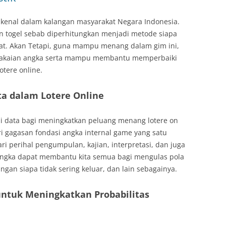
kenal dalam kalangan masyarakat Negara Indonesia.
n togel sebab diperhitungkan menjadi metode siapa
pat. Akan Tetapi, guna mampu menang dalam gim ini,
Pemakaian angka serta mampu membantu memperbaiki
otere online.
a dalam Lotere Online
 data bagi meningkatkan peluang menang lotere on
i gagasan fondasi angka internal game yang satu
ari perihal pengumpulan, kajian, interpretasi, dan juga
, angka dapat membantu kita semua bagi mengulas pola
angan siapa tidak sering keluar, dan lain sebagainya.
untuk Meningkatkan Probabilitas