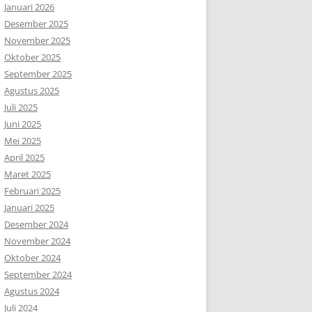
Januari 2026
Desember 2025
November 2025
Oktober 2025
September 2025
Agustus 2025
Juli 2025
Juni 2025
Mei 2025
April 2025
Maret 2025
Februari 2025
Januari 2025
Desember 2024
November 2024
Oktober 2024
September 2024
Agustus 2024
Juli 2024