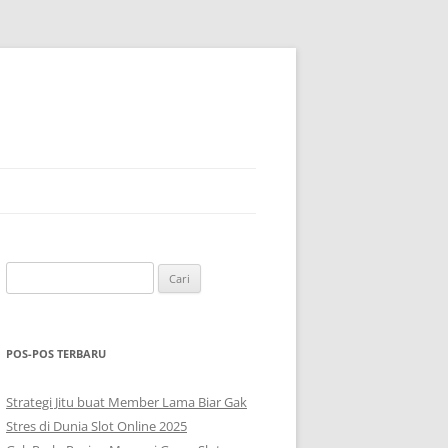
Cari
untuk:
POS-POS TERBARU
Strategi Jitu buat Member Lama Biar Gak
Stres di Dunia Slot Online 2025