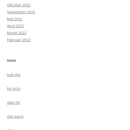
Oktober 2022
September 2022
Mei 2022
April 2022
Maret 2022
Februari 2022
NEWS
judi slot
hk lotto
data hk
slot gacor