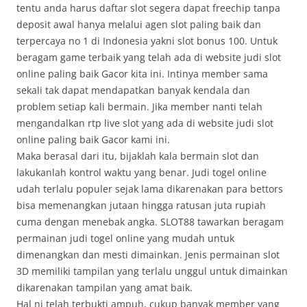
tentu anda harus daftar slot segera dapat freechip tanpa
deposit awal hanya melalui agen slot paling baik dan
terpercaya no 1 di Indonesia yakni slot bonus 100. Untuk
beragam game terbaik yang telah ada di website judi slot
online paling baik Gacor kita ini. Intinya member sama
sekali tak dapat mendapatkan banyak kendala dan
problem setiap kali bermain. Jika member nanti telah
mengandalkan rtp live slot yang ada di website judi slot
online paling baik Gacor kami ini.
Maka berasal dari itu, bijaklah kala bermain slot dan
lakukanlah kontrol waktu yang benar. Judi togel online
udah terlalu populer sejak lama dikarenakan para bettors
bisa memenangkan jutaan hingga ratusan juta rupiah
cuma dengan menebak angka. SLOT88 tawarkan beragam
permainan judi togel online yang mudah untuk
dimenangkan dan mesti dimainkan. Jenis permainan slot
3D memiliki tampilan yang terlalu unggul untuk dimainkan
dikarenakan tampilan yang amat baik.
Hal ni telah terbukti ampuh, cukup banyak member yang