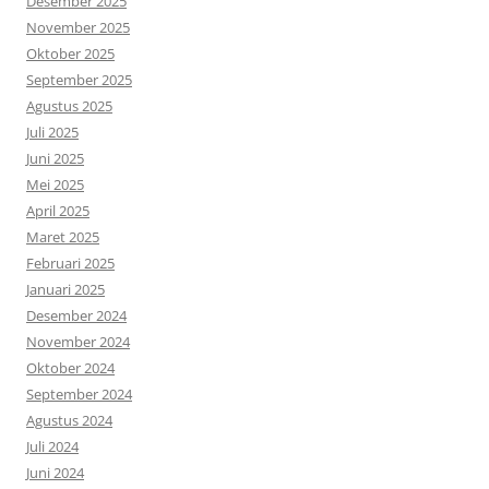
Desember 2025
November 2025
Oktober 2025
September 2025
Agustus 2025
Juli 2025
Juni 2025
Mei 2025
April 2025
Maret 2025
Februari 2025
Januari 2025
Desember 2024
November 2024
Oktober 2024
September 2024
Agustus 2024
Juli 2024
Juni 2024