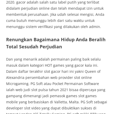
2020. gacor adalah salah satu label putih yang terlibat
didalam perjudian online dan telah mendapat izin untuk
membentuk perusahaan. Jika udah selesai mengisi, Anda
cuma butuh menunggu lebih dari satu waktu untuk
menunggu sistem verifikasi yang dilakukan oleh admin.
Renungkan Bagaimana Hidup Anda Beralih
Total Sesudah Perjudian
Dan yang menarik adalah permainan paling baik selalu
masuk dalam kategori HOT games yang gacor kala ini.
Dalam daftar terakhir slot gacor hari ini yakni Queen of
Alexandria persembahan web provider slot online
Microgaming. PG Soft atau Pocket Permainan Software
ialah web judi slot pulsa tahun 2021 bisaa dipercaya yang
gampang dimenangi jadi pemasok games slot games
mobile yang berbasiskan di Valletta, Malta. PG Soft sebagai
developer slot video yang dapat dibuktikan sukses di