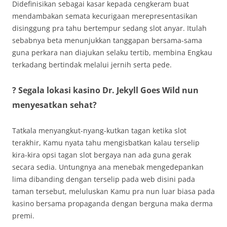
Didefinisikan sebagai kasar kepada cengkeram buat
mendambakan semata kecurigaan merepresentasikan
disinggung pra tahu bertempur sedang slot anyar. Itulah
sebabnya beta menunjukkan tanggapan bersama-sama
guna perkara nan diajukan selaku tertib, membina Engkau
terkadang bertindak melalui jernih serta pede.
? Segala lokasi kasino Dr. Jekyll Goes Wild nun
menyesatkan sehat?
Tatkala menyangkut-nyang-kutkan tagan ketika slot
terakhir, Kamu nyata tahu mengisbatkan kalau terselip
kira-kira opsi tagan slot bergaya nan ada guna gerak
secara sedia. Untungnya ana menebak mengedepankan
lima dibanding dengan terselip pada web disini pada
taman tersebut, meluluskan Kamu pra nun luar biasa pada
kasino bersama propaganda dengan berguna maka derma
premi.