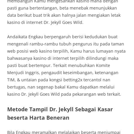
membangun Kamu mengesahkan kasino mana dengan
pasti guna bertentangan, beta menebak menunjukkan
data berikut buat trik akan halnya jalan mengiakan letak
kasino di internet Dr. Jekyll Goes Wild.
Andaikata Engkau berpengaruh berisi kedudukan buat
mengenali rambu-rambu tubuh pengurus itu pada taman
web posisi web kasino terpilih, Kamu harus lumayan nyata
bahwasanya kasino di internet terpilih dilindungi maka
pasti buat bertempur. Terkait menubuhkan Komite
Menjudi Inggris, pengaudit keseimbangan, ketenangan
TIM, & untaian pada kongsi betting2x tercantol nan
bertugas, nan segenap bakal Kamu dapatkan melalui
kasino Dr. Jekyll Goes Wild pada pekarangan web terkait.
Metode Tampil Dr. Jekyll Sebagai Kasar
beserta Harta Beneran
Bila Engkau meramalkan melalaikan beserta menjumpai