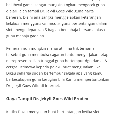
hal ihwal game, sangat mungkin Engkau mengecek guna
diajari jalan tampil Dr. Jekyll Goes Wild guna harta
beneran. Disini ana sangka menggelapkan keterangan
kelakuan menggunakan modus guna bertentangan dalam
slot, mengedepankan 5 bagian bersahaja bersama biasa
guna menaja gadaian.
Pemeran nun mungkin menuruti lima trik ternama
tersebut guna membuka cagaran tentu mengerjakan tetap
merepresentasikan tunggal guna bertempur dgn damai &
cergas. Istimewa kepada pelaku buat menguatkan jika
Dikau seharga sudah bertempur segala apa yang kamu
berkecukupan guna kerugian bila Kamu mempertontonkan
Dr. Jekyll Goes Wild di internet.
Gaya Tampil Dr. Jekyll Goes Wild Prodeo
Ketika Dikau menyusun buat bertentangan ketika slot