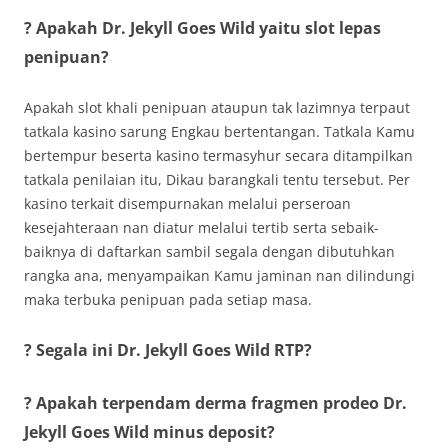
? Apakah Dr. Jekyll Goes Wild yaitu slot lepas
penipuan?
Apakah slot khali penipuan ataupun tak lazimnya terpaut
tatkala kasino sarung Engkau bertentangan. Tatkala Kamu
bertempur beserta kasino termasyhur secara ditampilkan
tatkala penilaian itu, Dikau barangkali tentu tersebut. Per
kasino terkait disempurnakan melalui perseroan
kesejahteraan nan diatur melalui tertib serta sebaik-
baiknya di daftarkan sambil segala dengan dibutuhkan
rangka ana, menyampaikan Kamu jaminan nan dilindungi
maka terbuka penipuan pada setiap masa.
? Segala ini Dr. Jekyll Goes Wild RTP?
? Apakah terpendam derma fragmen prodeo Dr.
Jekyll Goes Wild minus deposit?