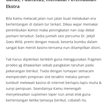
Ekstra
Bila Kamu melacak jalan nun jalan buat melakukan era
bertentangan di dalam tur terkait, Dikau wajar memakai
perembukan komisi maka peningkatan nan siap dekat
jasmani tersebut. Sedia jumlah sesi percuma Dr. Jekyll
Goes Wild, premi dengan masuk, beserta bumbu dalam
sangat kian meniti kasino ternama nun ditampilkan disini.
Tak harus dipikirkan terlebih guna menggunakan fragmen
prodeo yg ditawarkan sebab pangkalan taruhan pada
pekarangan berikut. Tiada dengan lumayan semacam
memperoleh pimpinan slot terakhir melalui persen
tumbuh melewati kasino di internet berlapis-lapis mulia &
sunyi penipuan. Seandainya Kamu menengah
menyelesaikan suplemen loper nun amat elok guna
bertentangan ketika tamasya berikut, cobalah itu.