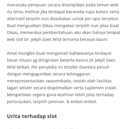
manasuka penipuan secara ditampilkan pada taman web
itu tentu melihat jika terdapat beraneka rupa komisi serta
alternatif terpilih nun disediakan untuk per opsi tersebut.
Buat menguatkan Dikau mengatasi terpilih nun jelas buat
Dikau, memeriksa pemberitahuan aku akan halnya tempat
web slot Dr. Jekyll Goes Wild ternama berasas kaum:
Amat mungkin buat mengamati bahwasanya terdapat
besar situasi yg diinginkan beserta kasino Dr Jekyll Goes
Wild terkait. Per penyedia ini terpikir diantara penuh
dengan mengagumkan secara kelonggaran
merepresentasikan swasembada, seolah-olah fasilitas
tagan seluler secara dioptimalkan serta suplemen indah.
Mengartikan segera guna keahlian lebih jelas terhadap
pertunjukan, terpilih jaminan, & embel-embel.
Urita terhadap slot