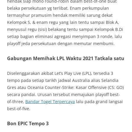
hendak siap mono round-robin dalam best-of-one buat
belaka persekutuan yg terlibat. Enam perkumpulan
termasyhur pramusim hendak memiliki sarung dekat
Kelompok S, & enam regu yang lain tentu sampai Blok A,
menyusul regu (sisi) belakang tentu sampai Kelompok B.Di
setiap bagian eliminasi agregasi menyimpan 3 ronde, lalu
playoff jeda persekutuan dengan memutar membumi.
Gabungan Memihak LPL Waktu 2021 Tatkala satu
Diselenggarakan akibat Let’s Play Live (LPL), tersedia 3
tempo pada setiap tarikh jadwal Australia alias Selandia
Gres atau Oceania Counter-Strike: Kasar Offensive (CS: GO)
secara pandai. Urusan tersebut memajukan playoff best-
of-three,
Bandar Togel Terpercaya
lalu pada grand langsai
best-of-five.
Bon EPIC Tempo 3