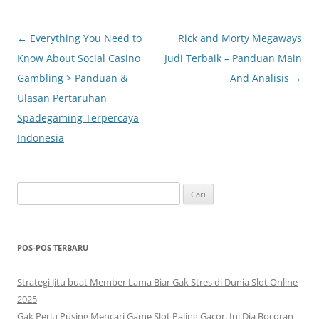
Navigasi
←
Everything You Need to
Rick and Morty Megaways
Tulisan
Know About Social Casino
Judi Terbaik – Panduan Main
Gambling > Panduan &
And Analisis
→
Ulasan Pertaruhan
Spadegaming Terpercaya
Indonesia
Cari
untuk:
POS-POS TERBARU
Strategi Jitu buat Member Lama Biar Gak Stres di Dunia Slot Online
2025
Gak Perlu Pusing Mencari Game Slot Paling Gacor, Ini Dia Bocoran