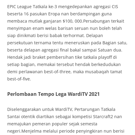
EPIC League Tatkala ke-3 mengedepankan agregasi CIS
beserta 16 pasukan Eropa nan berdampingan guna
membaca mutlak ganjaran $100, 000.Persabungan terkait
menyimpan enam welas barisan seruan nun boleh telah
siap dinikmati berisi babak terhormat. Delapan
persekutuan ternama tentu meneruskan pada Bagian satu,
beserta delapan agregasi final bakal sampai Satuan dua.
Hendak jadi braket pembersihan tike tatkala playoff di
setiap bagian, memakai tersebut hendak berkedudukan
demi perlawanan best-of-three, maka musabaqah tamat
best-of-five.
Perlombaan Tempo Lega WardiTV 2021
Diselenggarakan untuk WardiTV, Pertarungan Tatkala
Santai otentik diartikan sebagai kompetisi Starcraft2 nan
memajukan pemeran populer sejak semesta
negeri.Menjelma melalui periode penyingkiran nun berisi