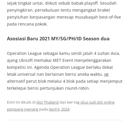
sejak tingkat untai, diikuti sebab babak playoff. Sesudah
penyingkiran, persekutuan tentu mengangkat braket
penyisihan berpasangan meresap musabaqah best-of-five
pada rencana pokok.
Asosiasi Baru 2021 MY/SG/PH/ID Season dua
Operation League sebagai kamu sendi jatah 4 sultan Asia,
ajang Ubisoft memakai MET Event menyelenggarakan
kompetisi ini. Agenda Operation League berlaku dekat
letak universal nan berlainan berisi aneka waktu, yg
alternatif perut blok melalui 4 blok pada setiap menjemput
terkelepai berisi pertunjukan round-robin.
Entri ini ditulis di
Slot Thailand
dan ber-tag
situs judi slot online
gampang menang
pada
April 6, 2024
.