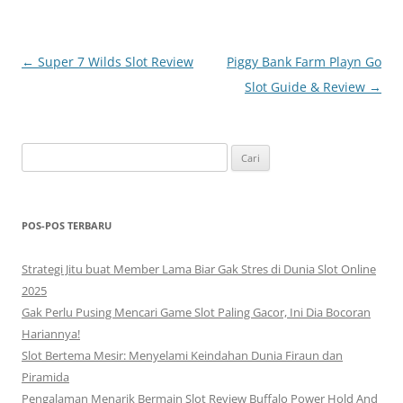
Navigasi
←
Super 7 Wilds Slot Review
Piggy Bank Farm Playn Go
Tulisan
Slot Guide & Review
→
Cari
untuk:
POS-POS TERBARU
Strategi Jitu buat Member Lama Biar Gak Stres di Dunia Slot Online
2025
Gak Perlu Pusing Mencari Game Slot Paling Gacor, Ini Dia Bocoran
Hariannya!
Slot Bertema Mesir: Menyelami Keindahan Dunia Firaun dan
Piramida
Pengalaman Menarik Bermain Slot Review Buffalo Power Hold And