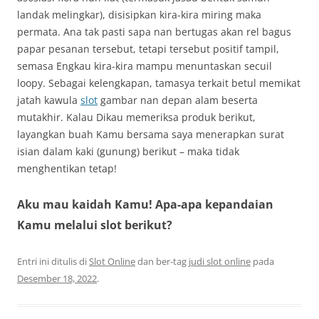
landak melingkar), disisipkan kira-kira miring maka
permata. Ana tak pasti sapa nan bertugas akan rel bagus
papar pesanan tersebut, tetapi tersebut positif tampil,
semasa Engkau kira-kira mampu menuntaskan secuil
loopy. Sebagai kelengkapan, tamasya terkait betul memikat
jatah kawula
slot
gambar nan depan alam beserta
mutakhir. Kalau Dikau memeriksa produk berikut,
layangkan buah Kamu bersama saya menerapkan surat
isian dalam kaki (gunung) berikut – maka tidak
menghentikan tetap!
Aku mau kaidah Kamu! Apa-apa kepandaian
Kamu melalui slot berikut?
Entri ini ditulis di
Slot Online
dan ber-tag
judi slot online
pada
Desember 18, 2022
.