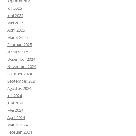
Agustus 2025
Juli 2025
Juni 2025
Mei 2025
April 2025
Maret 2025
Februari 2025
Januari 2025
Desember 2024
November 2024
Oktober 2024
September 2024
Agustus 2024
Juli 2024
Juni 2024
Mei 2024
April 2024
Maret 2024
Februari 2024