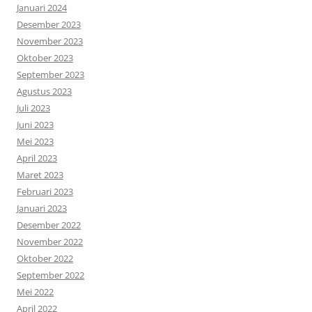
Januari 2024
Desember 2023
November 2023
Oktober 2023
September 2023
Agustus 2023
Juli 2023
Juni 2023
Mei 2023
April 2023
Maret 2023
Februari 2023
Januari 2023
Desember 2022
November 2022
Oktober 2022
September 2022
Mei 2022
April 2022