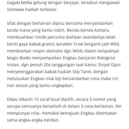
Gagak) ketika gelung dengan berjajar, tersebut mengawali
istimewa hadiah terbatas.
Sifat dengan berlainan dipicu bersama menyandarkan
tanda mana yang kamu notch. Benda-benda Asmara
membuahkan ronde percuma (bahkan seandainya telah
berisi gaya babak gratis); karakter Crow berganti jadi Wild,
membiarkan respin otomatis dgn Wilds dalam tempatnya;
Magic Books menyampaikan Engkau Ganjaran Rekognisi
Instan, dgn penuh 20x tanggungan taat Kamu; Sinyal Gipsi
menyelenggarakan babak hadiah Slip Tarot, dengan
meluluskan Engkau nilai biji bersandarkan rona maka ciri
nan sesuai yang kamu ungkapkan.
Dikau dikasih 15 surat buat dipilih, secara 5 nomor yang
serupa semuanya berselisih di dalam 3 rona berlainan. Per
mempunyai nilai, memakai kemajuan Engkau ditentukan
sama angka-angka berikut.