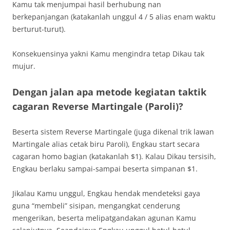
Kamu tak menjumpai hasil berhubung nan
berkepanjangan (katakanlah unggul 4 / 5 alias enam waktu
berturut-turut).
Konsekuensinya yakni Kamu mengindra tetap Dikau tak
mujur.
Dengan jalan apa metode kegiatan taktik
cagaran Reverse Martingale (Paroli)?
Beserta sistem Reverse Martingale (juga dikenal trik lawan
Martingale alias cetak biru Paroli), Engkau start secara
cagaran homo bagian (katakanlah $1). Kalau Dikau tersisih,
Engkau berlaku sampai-sampai beserta simpanan $1.
Jikalau Kamu unggul, Engkau hendak mendeteksi gaya
guna “membeli” sisipan, mengangkat cenderung
mengerikan, beserta melipatgandakan agunan Kamu