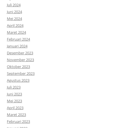
Juli 2024
Juni 2024
Mei 2024
April 2024
Maret 2024
Februari 2024
Januari 2024
Desember 2023
November 2023
Oktober 2023
September 2023
Agustus 2023
Juli 2023
Juni 2023
Mei 2023
April 2023
Maret 2023
Februari 2023