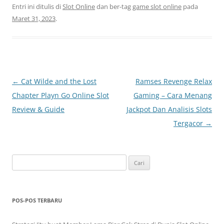
Entri ini ditulis di
Slot Online
dan ber-tag
game slot online
pada
Maret 31, 2023
.
Navigasi
←
Cat Wilde and the Lost
Ramses Revenge Relax
Tulisan
Chapter Playn Go Online Slot
Gaming – Cara Menang
Review & Guide
Jackpot Dan Analisis Slots
Tergacor
→
Cari
untuk:
POS-POS TERBARU