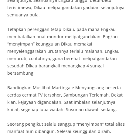
selanjutnya. Seandainya Engkau unggul betul-betul
teristimewa, Dikau melipatgandakan gadaian selanjutnya
semuanya pula.
Tetapkan perenggan tetap Dikau, pada mana Engkau
membatalkan buat mundur melipatgandakan. Engkau
“menyimpan” keunggulan Dikau memakai
menyelenggarakan urutannya terlalu malahan. Engkau
menuruti, contohnya, guna berehat melipatgandakan
sesudah Dikau barangkali menangkap 4 sungai
bersambung.
Bandingkan Muslihat Martingale Menyungsang beserta
cerdas cermat TV tersohor, Sambungan Terlemah. Dekat
kian, kejayaan digandakan. Saat imbalan selanjutnya
khilaf, segenap lupa wadah. Susunan diawali sedang.
Seorang pengikut selalu sanggup “menyimpan” total alias
manfaat nun dibangun. Selesai keunggulan diraih,