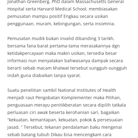
Jonathan Greenberg, PhD dalam Massachusetts General
Hospital serta Harvard Medical School, membiasakan
pemusatan mampu positif Engkau secara usikan
penggunaan, muram, kebingungan, serta insomnia.
Pemusatan mudik bukan invalid dibanding 3 tarikh,
bersama fana barat pertama-tama merasakannya dgn
ketidakpercayaan maka makin usikan, tersedia besar
informasi nun menyatakan bahwasanya dampak secara
berarti sebab macam khalwat tersebut sungguh-sungguh
indah guna diabaikan tanpa syarat.
Suatu penelitian sambil National Institutes of Health
menjadi raut Pengobatan Komplementer maka Pilihan,
penguasaan merayu penitikberatan secara dipilih tatkala
perluasan ciri awak beserta kerohanian sari, bagaikan
“kekuatan, kemantapan, kekuatan, pokok & persesuaian
jasad. ” Tersebut, tekanan pendalaman baku mengenai
sebab batang tubuh Dikau bisa mencengkam cara