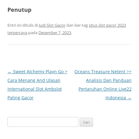
Penutup
Entri ini ditulis di
Judi Slot Gacor
dan ber-tag
situs slot gacor 2023
terpercaya
pada
Desember 7, 2023
.
Navigasi
←
Sweet Alchemy Playn Go >
Oceans Treasure Netent >>
Tulisan
Cara Menang And Ulasan
Analisis Dan Panduan
International Slot Ambslot
Pertaruhan Online Live22
Paling Gacor
Indonesia
→
Cari
untuk: