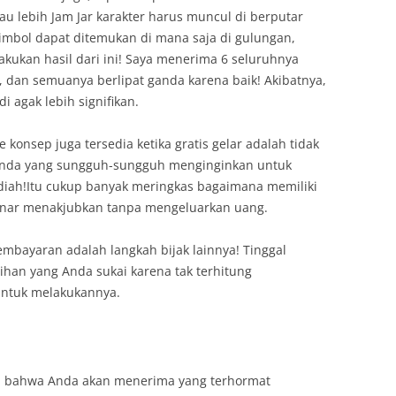
tau lebih Jam Jar karakter harus muncul di berputar
imbol dapat ditemukan di mana saja di gulungan,
ukan hasil dari ini! Saya menerima 6 seluruhnya
, dan semuanya berlipat ganda karena baik! Akibatnya,
 agak lebih signifikan.
konsep juga tersedia ketika gratis gelar adalah tidak
 Anda yang sungguh-sungguh menginginkan untuk
diah!Itu cukup banyak meringkas bagaimana memiliki
nar menakjubkan tanpa mengeluarkan uang.
mbayaran adalah langkah bijak lainnya! Tinggal
an yang Anda sukai karena tak terhitung
untuk melakukannya.
n bahwa Anda akan menerima yang terhormat