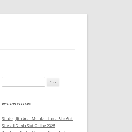
Cari
untuk:
POS-POS TERBARU
Strategi Jitu buat Member Lama Biar Gak
Stres di Dunia Slot Online 2025