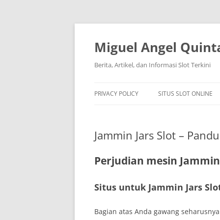
Langsung
ke
isi
Miguel Angel Quint
Berita, Artikel, dan Informasi Slot Terkini
PRIVACY POLICY
SITUS SLOT ONLINE
Jammin Jars Slot – Pand
Perjudian mesin Jammin
Situs untuk Jammin Jars Slo
Bagian atas Anda gawang seharusnya 