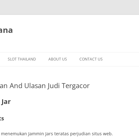
ana
SLOT THAILAND
ABOUT US
CONTACT US
uan And Ulasan Judi Tergacor
 Jar
ts
menemukan Jammin Jars teratas perjudian situs web.