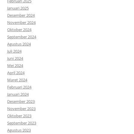
Februari 2025
Januari 2025
Desember 2024
November 2024
Oktober 2024
September 2024
Agustus 2024
Juli 2024
Juni 2024
Mei 2024
April 2024
Maret 2024
Februari 2024
Januari 2024
Desember 2023
November 2023
Oktober 2023
September 2023
Agustus 2023