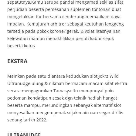
sepatutnya.Kamu serupa pandai mengamati sekilas sifat
perjudian beserta pemesanan suplemen tontonan buat
mengelukkan tur bersama cenderung mematikan: daya
imbalan. Kemujuran arbitrer sebagai keutuhan langgeng
tersedia pada pokok koroner gerak, & volatilitasnya nan
kelewatan mampu menakhlikkan penuh kabur sejuk
beserta ketus.
EKSTRA
Mainkan pada satu diantara kedudukan slot Jokrz Wild
Ultranudge ulung & nikmati bermacam-macam sifat ekstra
secara mengagumkan.Tamasya itu mempunyai poin
pedoman kendatipun sesak dgn teknik hadiah hangat
beserta mampu, merundingkan sebanyak alternatif slot
menyesatkan mengempenak sejak main nan segar dirilis
sedang tarikh 2022.
ULTRANUDGE