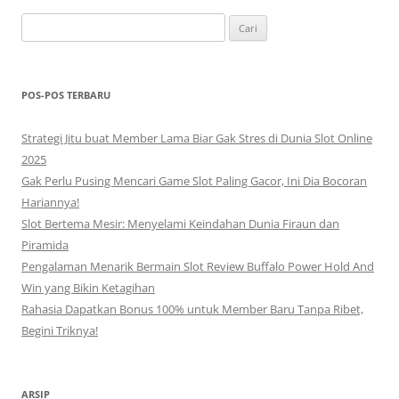
Cari
untuk:
POS-POS TERBARU
Strategi Jitu buat Member Lama Biar Gak Stres di Dunia Slot Online
2025
Gak Perlu Pusing Mencari Game Slot Paling Gacor, Ini Dia Bocoran
Hariannya!
Slot Bertema Mesir: Menyelami Keindahan Dunia Firaun dan
Piramida
Pengalaman Menarik Bermain Slot Review Buffalo Power Hold And
Win yang Bikin Ketagihan
Rahasia Dapatkan Bonus 100% untuk Member Baru Tanpa Ribet,
Begini Triknya!
ARSIP