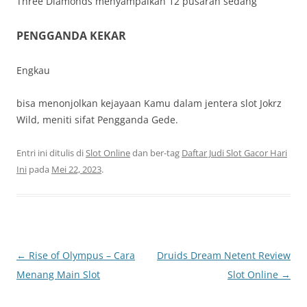
Three Diamonds menyampaikan 12 pusaran sedang
PENGGANDA KEKAR
Engkau
bisa menonjolkan kejayaan Kamu dalam jentera slot Jokrz
Wild, meniti sifat Pengganda Gede.
Entri ini ditulis di
Slot Online
dan ber-tag
Daftar Judi Slot Gacor Hari
Ini
pada
Mei 22, 2023
.
Navigasi
←
Rise of Olympus – Cara
Druids Dream Netent Review
Tulisan
Menang Main Slot
Slot Online
→