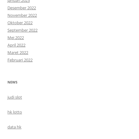
Januari 2023
Desember 2022
November 2022
Oktober 2022
September 2022
Mei 2022
April 2022
Maret 2022
Februari 2022
NEWS
judi slot
hk lotto
data hk