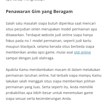
Penawaran Gim yang Beragam
Salah satu masalah siapa butuh diperiksa saat mencari
situs perjudian onlen merupakan model permainan apa
ditawarkan. Terdapat website judi online siapa hanya
fokus pada no.1 model permainan, seperti judi kartu
maupun blackjack, selama berada situs berbeda siapa
memberikan aneka opsi game, mulai asal
slot online
sampai dengan judi olahraga.
Apabila Kamu mendambakan macam di dalam melakukan
permainan taruhan online, hal terbaik siapa mampu Kamu
lakukan ialah menggali situs siapa memberikan pilihan
permainan yang luas. Serta seperti itu, Anda memiliki
probabilitas apa lebih besar untuk menemukan game
siapa sesuai serta kecenderungan Anda.