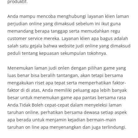
produktif.
Anda mampu mencoba menghubungi layanan klien laman
perjudian online yang dimaksud sebelum ini ikut guna
memandang berapa tanggap serta memudahkan regu
customer service mereka. Layanan klien apa bagus adalah
salah satu gejala bahwa website judi online yang dimaksud
peduli tentang kepuasan sekumpulan tokohnya.
Menemukan laman judi onlen dengan pilihan game yang
luas benar bisa beralih tantangan, akan tetapi bersama
mengakukan riset apa tepat serta memperhatikan faktor-
faktor di di atas, Anda memiliki peluang apa lebih banyak
besar untuk menemukan game apa pantas bersama rasa
Anda.Tidak Boleh cepat-cepat dalam menyeleksi laman
taruhan online, perhatikan bersama dewasa setiap aspek
apa berada untuk menjamin kejadian bermain-main
taruhan on line apa menyenangkan dan juga terlindungi.