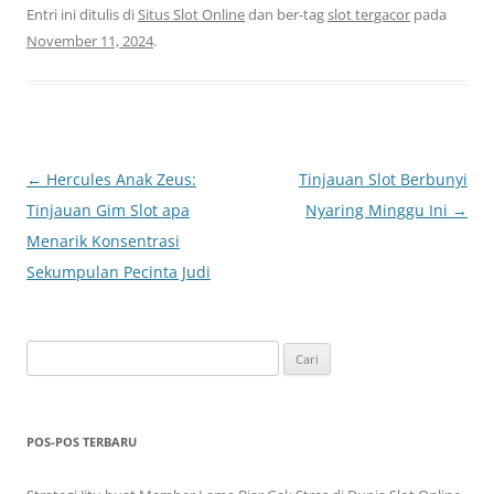
Entri ini ditulis di
Situs Slot Online
dan ber-tag
slot tergacor
pada
November 11, 2024
.
Navigasi
←
Hercules Anak Zeus:
Tinjauan Slot Berbunyi
Tulisan
Tinjauan Gim Slot apa
Nyaring Minggu Ini
→
Menarik Konsentrasi
Sekumpulan Pecinta Judi
Cari
untuk:
POS-POS TERBARU