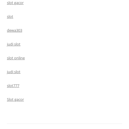
slot gacor
slot
dewa303
judi slot
slot online
judi slot
slot777
Slot gacor