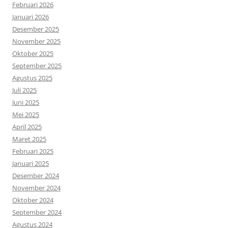
Februari 2026
Januari 2026
Desember 2025
November 2025
Oktober 2025
September 2025
Agustus 2025
Juli 2025
Juni 2025
Mei 2025
April 2025
Maret 2025
Februari 2025
Januari 2025
Desember 2024
November 2024
Oktober 2024
September 2024
Agustus 2024