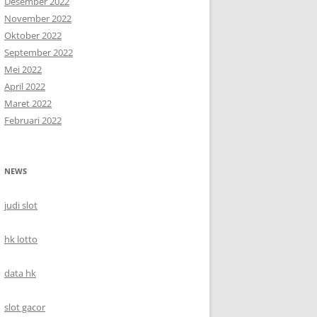
Desember 2022
November 2022
Oktober 2022
September 2022
Mei 2022
April 2022
Maret 2022
Februari 2022
NEWS
judi slot
hk lotto
data hk
slot gacor