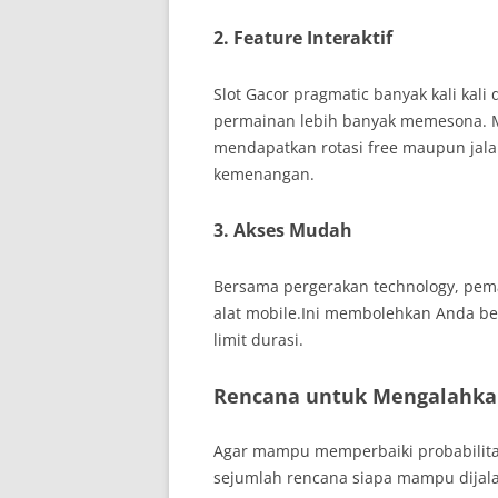
2. Feature Interaktif
Slot Gacor pragmatic banyak kali kali
permainan lebih banyak memesona. 
mendapatkan rotasi free maupun jala
kemenangan.
3. Akses Mudah
Bersama pergerakan technology, pema
alat mobile.Ini membolehkan Anda ber
limit durasi.
Rencana untuk Mengalahkan
Agar mampu memperbaiki probabilitas
sejumlah rencana siapa mampu dijal