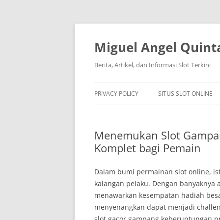
Langsung
ke
isi
Miguel Angel Quint
Berita, Artikel, dan Informasi Slot Terkini
PRIVACY POLICY
SITUS SLOT ONLINE
Menemukan Slot Gampang
Komplet bagi Pemain
Dalam bumi permainan slot online, is
kalangan pelaku. Dengan banyaknya a
menawarkan kesempatan hadiah besar
menyenangkan dapat menjadi challenge
slot gacor gampang keberuntungan p