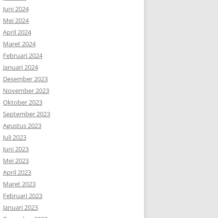
Juni 2024
Mei 2024
April 2024
Maret 2024
Februari 2024
Januari 2024
Desember 2023
November 2023
Oktober 2023
September 2023
Agustus 2023
Juli 2023
Juni 2023
Mei 2023
April 2023
Maret 2023
Februari 2023
Januari 2023