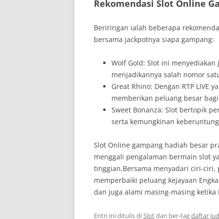
Rekomendasi Slot Online G
Beriringan ialah beberapa rekomendas
bersama jackpotnya siapa gampang:
Wolf Gold: Slot ini menyediakan 
menjadikannya salah nomor satu
Great Rhino: Dengan RTP LIVE yang
memberikan peluang besar bagi 
Sweet Bonanza: Slot bertopik per
serta kemungkinan keberuntun
Slot Online gampang hadiah besar pra
menggali pengalaman bermain slot y
tinggian.Bersama menyadari ciri-ciri, 
memperbaiki peluang kejayaan Engkau.
dan juga alami masing-masing ketika 
Entri ini ditulis di
Slot
dan ber-tag
daftar jud