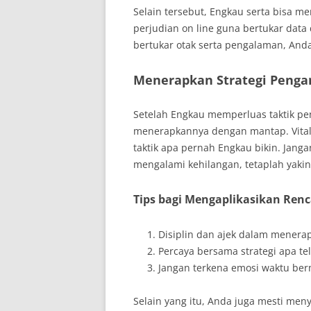
Selain tersebut, Engkau serta bisa 
perjudian on line guna bertukar data 
bertukar otak serta pengalaman, And
Menerapkan Strategi Penga
Setelah Engkau memperluas taktik pe
menerapkannya dengan mantap. Vital 
taktik apa pernah Engkau bikin. Jan
mengalami kehilangan, tetaplah yaki
Tips bagi Mengaplikasikan Ren
Disiplin dan ajek dalam menerap
Percaya bersama strategi apa t
Jangan terkena emosi waktu be
Selain yang itu, Anda juga mesti me