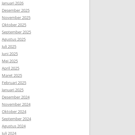
Januari 2026
Desember 2025
November 2025
Oktober 2025
September 2025
Agustus 2025
Juli 2025
Juni 2025
Mei 2025
April 2025
Maret 2025
Februari 2025
Januari 2025
Desember 2024
November 2024
Oktober 2024
September 2024
Agustus 2024
Juli 2024