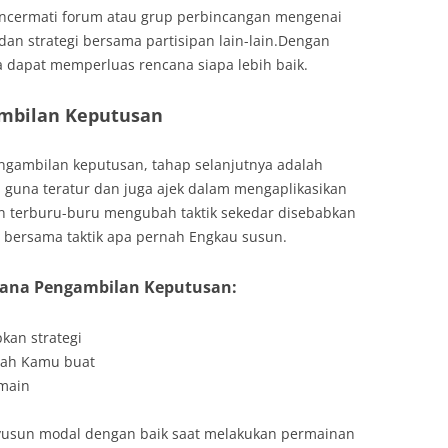
mencermati forum atau grup perbincangan mengenai
dan strategi bersama partisipan lain-lain.Dengan
a dapat memperluas rencana siapa lebih baik.
mbilan Keputusan
ngambilan keputusan, tahap selanjutnya adalah
guna teratur dan juga ajek dalam mengaplikasikan
gan terburu-buru mengubah taktik sekedar disebabkan
n bersama taktik apa pernah Engkau susun.
cana Pengambilan Keputusan:
kan strategi
elah Kamu buat
rmain
nyusun modal dengan baik saat melakukan permainan