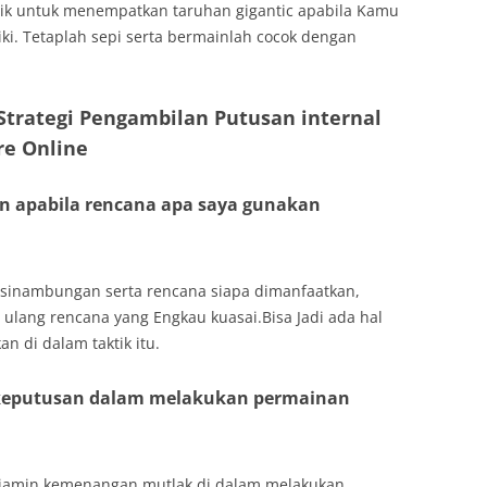
tarik untuk menempatkan taruhan gigantic apabila Kamu
liki. Tetaplah sepi serta bermainlah cocok dengan
trategi Pengambilan Putusan internal
e Online
an apabila rencana apa saya gunakan
esinambungan serta rencana siapa dimanfaatkan,
 ulang rencana yang Engkau kuasai.Bisa Jadi ada hal
n di dalam taktik itu.
 keputusan dalam melakukan permainan
njamin kemenangan mutlak di dalam melakukan