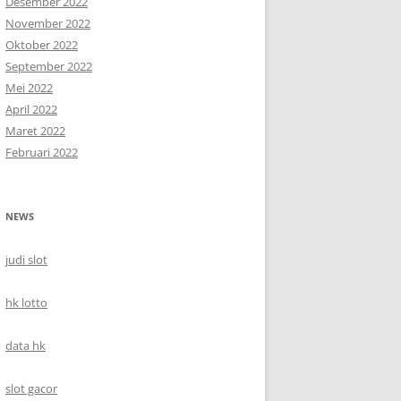
Desember 2022
November 2022
Oktober 2022
September 2022
Mei 2022
April 2022
Maret 2022
Februari 2022
NEWS
judi slot
hk lotto
data hk
slot gacor