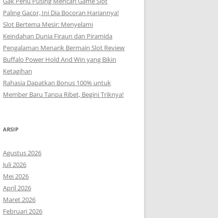
Gak Perlu Pusing Mencari Game Slot
Paling Gacor, Ini Dia Bocoran Hariannya!
Slot Bertema Mesir: Menyelami
Keindahan Dunia Firaun dan Piramida
Pengalaman Menarik Bermain Slot Review
Buffalo Power Hold And Win yang Bikin
Ketagihan
Rahasia Dapatkan Bonus 100% untuk
Member Baru Tanpa Ribet, Begini Triknya!
ARSIP
Agustus 2026
Juli 2026
Mei 2026
April 2026
Maret 2026
Februari 2026