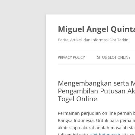
Langsung
ke
isi
Miguel Angel Quint
Berita, Artikel, dan Informasi Slot Terkini
PRIVACY POLICY
SITUS SLOT ONLINE
Mengembangkan serta M
Pengambilan Putusan Akh
Togel Online
Permainan perjudian on line pernah b
Bangsa Indonesia. Untuk para pemain
akhir siapa akurat adalah masalah si
tulisan ini satu,
slot bet murah
kita s