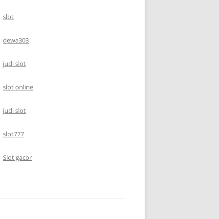
slot
dewa303
judi slot
slot online
judi slot
slot777
Slot gacor