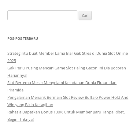
Cari
untuk:
POS-POS TERBARU
Strategi Jitu buat Member Lama Biar Gak Stres di Dunia Slot Online
2025
Gak Perlu Pusing Mencari Game Slot Paling Gacor, Ini Dia Bocoran
Hariannya!
Slot Bertema Mesir: Menyelami Keindahan Dunia Firaun dan
Piramida
Pengalaman Menarik Bermain Slot Review Buffalo Power Hold And
Win yang Bikin Ketagihan
Rahasia Dapatkan Bonus 100% untuk Member Baru Tanpa Ribet,
Begini Triknya!