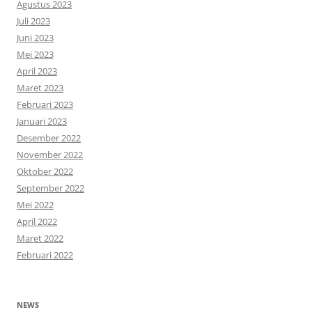
Agustus 2023
Juli 2023
Juni 2023
Mei 2023
April 2023
Maret 2023
Februari 2023
Januari 2023
Desember 2022
November 2022
Oktober 2022
September 2022
Mei 2022
April 2022
Maret 2022
Februari 2022
NEWS