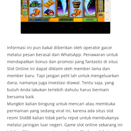
Informasi ini pun bakal diberikan oleh operator gacor
melalui pesan berasal dari WhatsApp. Penawaran untuk
mendapatkan bonus dan promosi yang fantastis di situs
Slot Online ini dapat diklaim oleh member lama dan
member baru. Tapi jangan pelit lah untuk mengeluarkan
dana, namanya juga investasi diawal. Tentu saja, yang
butuh Anda lakukan terlebih dahulu harus bermain
bersama baik.
Mungkin kalian bingung untuk mencari atau membuka
permainan yang sedang viral ini, karena ada situs slot
resmi Slot88 kalian tidak perlu repot untuk membukanya
melalui jaringan luar negeri. Game slot online sekarang ini