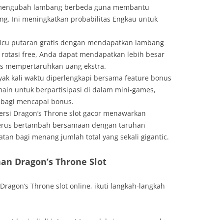
t mengubah lambang berbeda guna membantu
. Ini meningkatkan probabilitas Engkau untuk
micu putaran gratis dengan mendapatkan lambang
 rotasi free, Anda dapat mendapatkan lebih besar
us mempertaruhkan uang ekstra.
yak kali waktu diperlengkapi bersama feature bonus
main untuk berpartisipasi di dalam mini-games,
bagi mencapai bonus.
 versi Dragon’s Throne slot gacor menawarkan
terus bertambah bersamaan dengan taruhan
an bagi menang jumlah total yang sekali gigantic.
n Dragon’s Throne Slot
agon’s Throne slot online, ikuti langkah-langkah