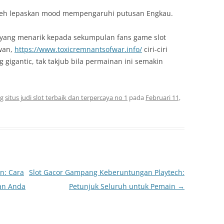
leh lepaskan mood mempengaruhi putusan Engkau.
 yang menarik kepada sekumpulan fans game slot
wan,
https://www.toxicremnantsofwar.info/
ciri-ciri
g gigantic, tak takjub bila permainan ini semakin
ag
situs judi slot terbaik dan terpercaya no 1
pada
Februari 11,
n: Cara
Slot Gacor Gampang Keberuntungan Playtech:
an Anda
Petunjuk Seluruh untuk Pemain
→