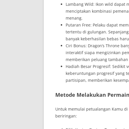
Lambang Wild: Ikon wild dapa
menciptakan kombinasi pemenang
menang.
Putaran Free: Pelaku dapat me
tertentu di gulungan. Sepanjang
banyak keberhasilan bebas har
Ciri Bonus: Dragon’s Throne ban
interaktif siapa mengizinkan pe
memberikan peluang tambahan 
Hadiah Besar Progresif: Sedikit
keberuntungan progresif yang 
partisipan, memberikan kesempat
Metode Melakukan Permaina
Untuk memulai petualangan Kamu di Dr
beriringan: