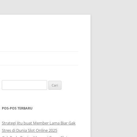
Cari
untuk:
POS-POS TERBARU
Strategi Jitu buat Member Lama Biar Gak
Stres di Dunia Slot Online 2025