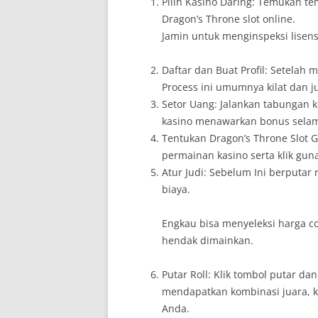
Pilih Kasino Daring: Temukan te
Dragon’s Throne slot online.
Jamin untuk menginspeksi lisens
Daftar dan Buat Profil: Setelah m
Process ini umumnya kilat dan 
Setor Uang: Jalankan tabungan
kasino menawarkan bonus selama
Tentukan Dragon’s Throne Slot G
permainan kasino serta klik gun
Atur Judi: Sebelum Ini berputar 
biaya.
Engkau bisa menyeleksi harga c
hendak dimainkan.
Putar Roll: Klik tombol putar d
mendapatkan kombinasi juara, 
Anda.