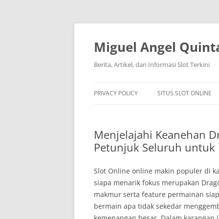
Langsung
ke
isi
Miguel Angel Quint
Berita, Artikel, dan Informasi Slot Terkini
PRIVACY POLICY
SITUS SLOT ONLINE
Menjelajahi Keanehan Dr
Petunjuk Seluruh untuk
Slot Online online makin populer di k
siapa menarik fokus merupakan Dragon
makmur serta feature permainan siap
bermain apa tidak sekedar menggem
kemenangan besar. Dalam karangan in