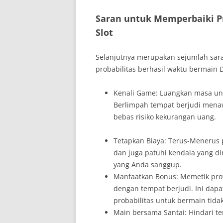
Saran untuk Memperbaiki Pr
Slot
Selanjutnya merupakan sejumlah sa
probabilitas berhasil waktu bermain D
Kenali Game: Luangkan masa untu
Berlimpah tempat berjudi mena
bebas risiko kekurangan uang.
Tetapkan Biaya: Terus-Menerus
dan juga patuhi kendala yang di
yang Anda sanggup.
Manfaatkan Bonus: Memetik prof
dengan tempat berjudi. Ini da
probabilitas untuk bermain tid
Main bersama Santai: Hindari te