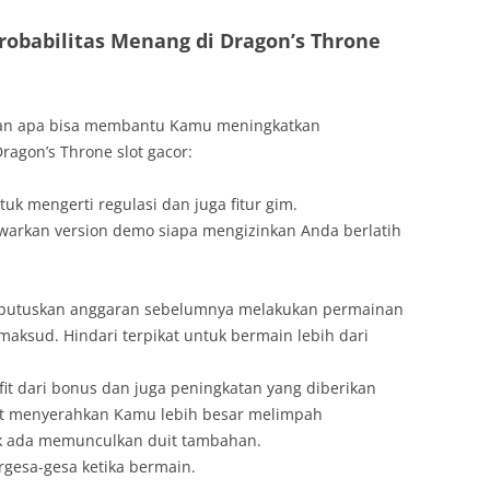
obabilitas Menang di Dragon’s Throne
ran apa bisa membantu Kamu meningkatkan
ragon’s Throne slot gacor:
k mengerti regulasi dan juga fitur gim.
warkan version demo siapa mengizinkan Anda berlatih
 putuskan anggaran sebelumnya melakukan permainan
maksud. Hindari terpikat untuk bermain lebih dari
it dari bonus dan juga peningkatan yang diberikan
pat menyerahkan Kamu lebih besar melimpah
ak ada memunculkan duit tambahan.
rgesa-gesa ketika bermain.