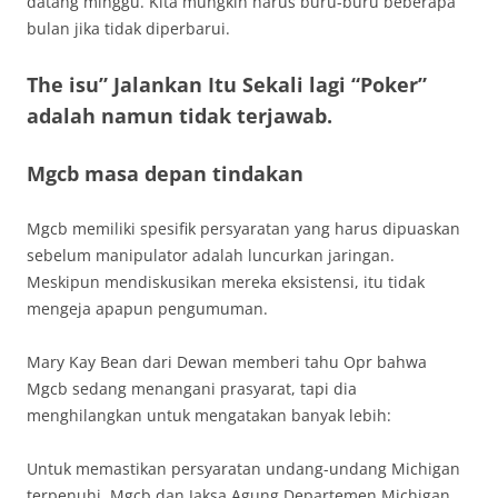
datang minggu. Kita mungkin harus buru-buru beberapa
bulan jika tidak diperbarui.
The isu” Jalankan Itu Sekali lagi “Poker”
adalah namun tidak terjawab.
Mgcb masa depan tindakan
Mgcb memiliki spesifik persyaratan yang harus dipuaskan
sebelum manipulator adalah luncurkan jaringan.
Meskipun mendiskusikan mereka eksistensi, itu tidak
mengeja apapun pengumuman.
Mary Kay Bean dari Dewan memberi tahu Opr bahwa
Mgcb sedang menangani prasyarat, tapi dia
menghilangkan untuk mengatakan banyak lebih:
Untuk memastikan persyaratan undang-undang Michigan
terpenuhi, Mgcb dan Jaksa Agung Departemen Michigan