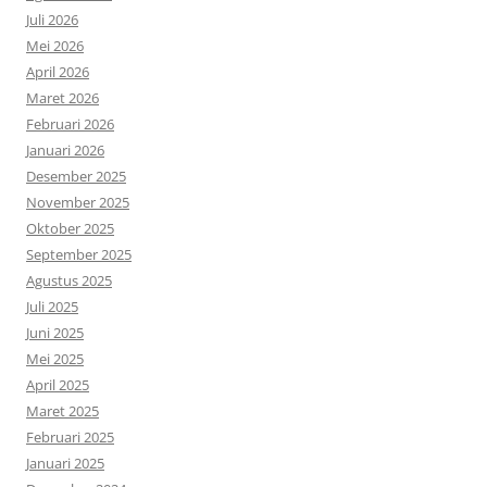
Juli 2026
Mei 2026
April 2026
Maret 2026
Februari 2026
Januari 2026
Desember 2025
November 2025
Oktober 2025
September 2025
Agustus 2025
Juli 2025
Juni 2025
Mei 2025
April 2025
Maret 2025
Februari 2025
Januari 2025