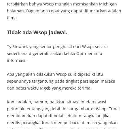
terpikirkan bahwa Wsop mungkin memisahkan Michigan
halaman. Bagaimana cepat yang dapat diluncurkan adalah
tema.
Tidak ada Wsop jadwal.
Ty Stewart, yang senior penghasil dari Wsop, secara
sederhana digeneralisasikan ketika Opr meminta
informasi:
Apa yang akan dilakukan Wsop sulit diprediksi.Itu
sepenuhnya tergantung pada tingkat persiapan mereka
dan batas waktu Mgcb yang mereka terima.
Kami adalah, namun, balikkan situasi ini dan awasi
petunjuk tentang yang lebih besar gambar di Wsop. Tunai
membeberkan dapat dimulai sebelum rangkaian jika
merilis perangkat lunak memperbarui di masa yang akan