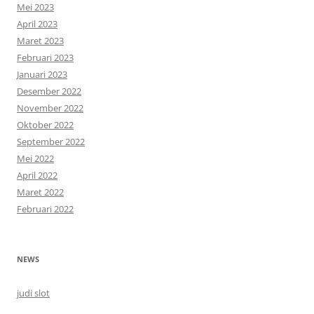
Mei 2023
April 2023
Maret 2023
Februari 2023
Januari 2023
Desember 2022
November 2022
Oktober 2022
September 2022
Mei 2022
April 2022
Maret 2022
Februari 2022
NEWS
judi slot