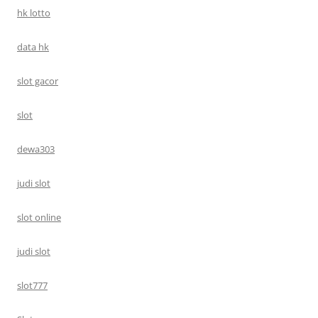
hk lotto
data hk
slot gacor
slot
dewa303
judi slot
slot online
judi slot
slot777