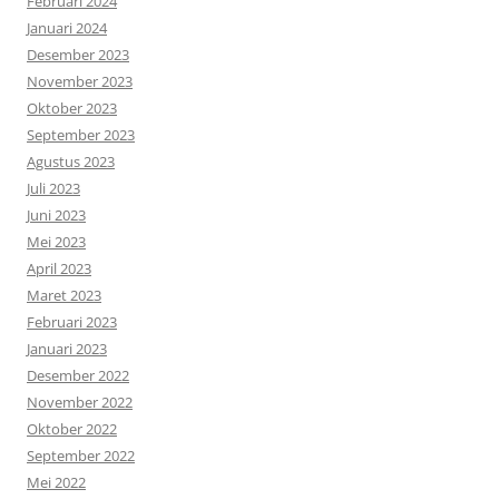
Februari 2024
Januari 2024
Desember 2023
November 2023
Oktober 2023
September 2023
Agustus 2023
Juli 2023
Juni 2023
Mei 2023
April 2023
Maret 2023
Februari 2023
Januari 2023
Desember 2022
November 2022
Oktober 2022
September 2022
Mei 2022