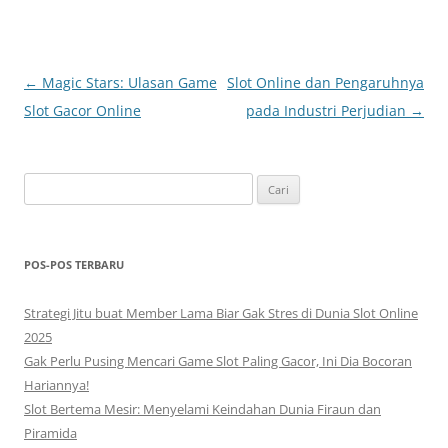
Navigasi
←
Magic Stars: Ulasan Game
Slot Online dan Pengaruhnya
Tulisan
Slot Gacor Online
pada Industri Perjudian
→
Cari
untuk:
POS-POS TERBARU
Strategi Jitu buat Member Lama Biar Gak Stres di Dunia Slot Online
2025
Gak Perlu Pusing Mencari Game Slot Paling Gacor, Ini Dia Bocoran
Hariannya!
Slot Bertema Mesir: Menyelami Keindahan Dunia Firaun dan
Piramida