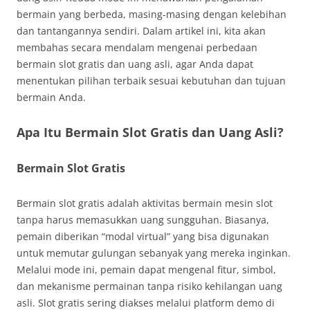
bermain yang berbeda, masing-masing dengan kelebihan
dan tantangannya sendiri. Dalam artikel ini, kita akan
membahas secara mendalam mengenai perbedaan
bermain slot gratis dan uang asli, agar Anda dapat
menentukan pilihan terbaik sesuai kebutuhan dan tujuan
bermain Anda.
Apa Itu Bermain Slot Gratis dan Uang Asli?
Bermain Slot Gratis
Bermain slot gratis adalah aktivitas bermain mesin slot
tanpa harus memasukkan uang sungguhan. Biasanya,
pemain diberikan “modal virtual” yang bisa digunakan
untuk memutar gulungan sebanyak yang mereka inginkan.
Melalui mode ini, pemain dapat mengenal fitur, simbol,
dan mekanisme permainan tanpa risiko kehilangan uang
asli. Slot gratis sering diakses melalui platform demo di