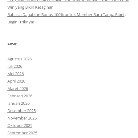
Win yang Bikin Ketagihan
Rahasia Dapatkan Bonus 100% untuk Member Baru Tanpa Ribet,
Begini Triknya!
ARSIP
Agustus 2026
Juli 2026
Mei 2026
April 2026
Maret 2026
Februari 2026
Januari 2026
Desember 2025
November 2025
Oktober 2025
September 2025