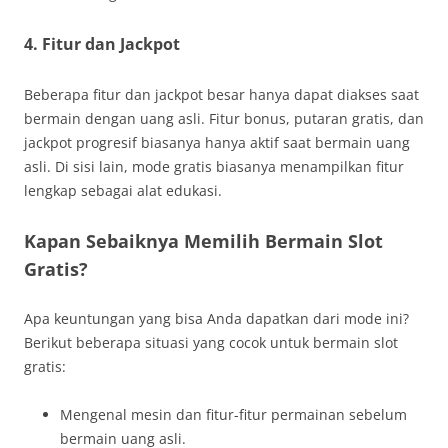
4. Fitur dan Jackpot
Beberapa fitur dan jackpot besar hanya dapat diakses saat
bermain dengan uang asli. Fitur bonus, putaran gratis, dan
jackpot progresif biasanya hanya aktif saat bermain uang
asli. Di sisi lain, mode gratis biasanya menampilkan fitur
lengkap sebagai alat edukasi.
Kapan Sebaiknya Memilih Bermain Slot
Gratis?
Apa keuntungan yang bisa Anda dapatkan dari mode ini?
Berikut beberapa situasi yang cocok untuk bermain slot
gratis:
Mengenal mesin dan fitur-fitur permainan sebelum
bermain uang asli.