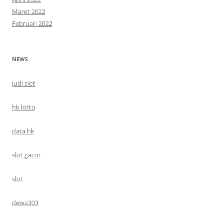
Maret 2022
Februari 2022
NEWS
judi slot
hk lotto
data hk
slot gacor
slot
dewa303