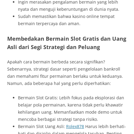
Ingin merasakan pengalaman bermain yang lebih
nyata dan menguji keberuntungan di dunia nyata.
Sudah memastikan bahwa kasino online tempat
bermain terpercaya dan aman.
Membedakan Bermain Slot Gratis dan Uang
Asli dari Segi Strategi dan Peluang
Apakah cara bermain berbeda secara signifikan?
Sebenarnya, strategi dasar seperti pengelolaan bankroll
dan memahami fitur permainan berlaku untuk keduanya.
Namun, ada beberapa hal yang perlu diperhatikan:
Bermain Slot Gratis: Lebih fokus pada eksplorasi dan
belajar pola permainan, karena tidak perlu khawatir
kehilangan uang. Memanfaatkan mode demo untuk
mencoba berbagai strategi tanpa risiko.
Bermain Slot Uang Asli:
Rolex878
Harus lebih berhati-
hati dan disiplin dalam mengelola taruhan. Penting