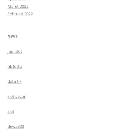
Maret 2022
Februari 2022
NEWS
judi slot
hk lotto
data hk
slot gacor
slot
dewa303