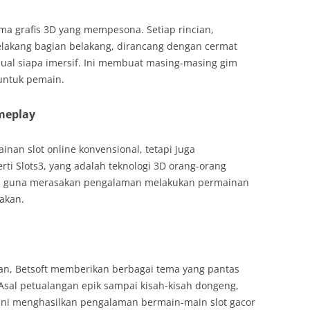
ama grafis 3D yang mempesona. Setiap rincian,
belakang bagian belakang, dirancang dengan cermat
al siapa imersif. Ini membuat masing-masing gim
 untuk pemain.
meplay
nan slot online konvensional, tetapi juga
rti Slots3, yang adalah teknologi 3D orang-orang
ipan guna merasakan pengalaman melakukan permainan
akan.
an, Betsoft memberikan berbagai tema yang pantas
Asal petualangan epik sampai kisah-kisah dongeng,
l ini menghasilkan pengalaman bermain-main slot gacor