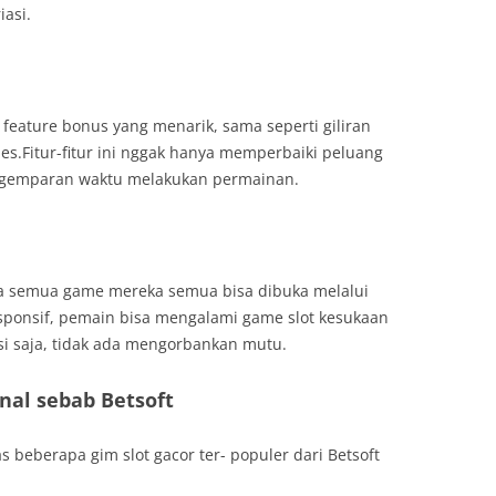
asi.
a feature bonus yang menarik, sama seperti giliran
es.Fitur-fitur ini nggak hanya memperbaiki peluang
egemparan waktu melakukan permainan.
a semua game mereka semua bisa dibuka melalui
sponsif, pemain bisa mengalami game slot kesukaan
si saja, tidak ada mengorbankan mutu.
nal sebab Betsoft
as beberapa gim slot gacor ter- populer dari Betsoft