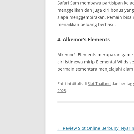
Safari Sam membawa partisipan ke adve
menggelikan dan juga ciri bonus ya
siapa menggembirakan. Pemain bisa 
menaikkan peluang berhasil.
4. Alkemor’s Elements
Alkemor’s Elements merupakan game 
ciri istimewa mirip Elemental Wilds 
bermain sementara menjelajahi alam s
Entri ini ditulis di
Slot Thailand
dan ber-tag
2025
.
Navigasi
←
Review Slot Online Berbunyi Nyarin