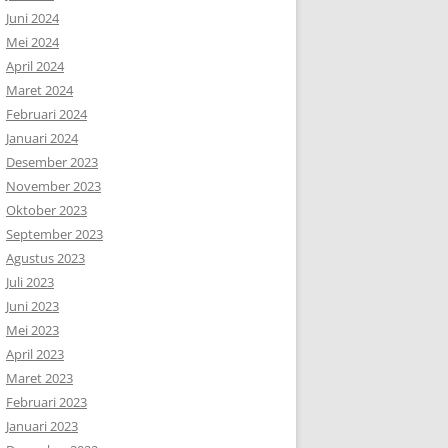
Juni 2024
Mei 2024
April 2024
Maret 2024
Februari 2024
Januari 2024
Desember 2023
November 2023
Oktober 2023
September 2023
Agustus 2023
Juli 2023
Juni 2023
Mei 2023
April 2023
Maret 2023
Februari 2023
Januari 2023