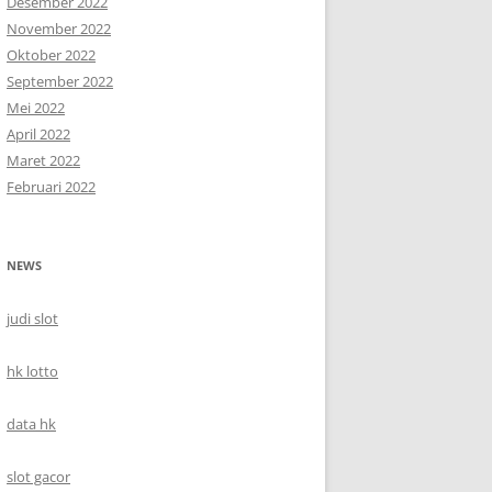
Desember 2022
November 2022
Oktober 2022
September 2022
Mei 2022
April 2022
Maret 2022
Februari 2022
NEWS
judi slot
hk lotto
data hk
slot gacor