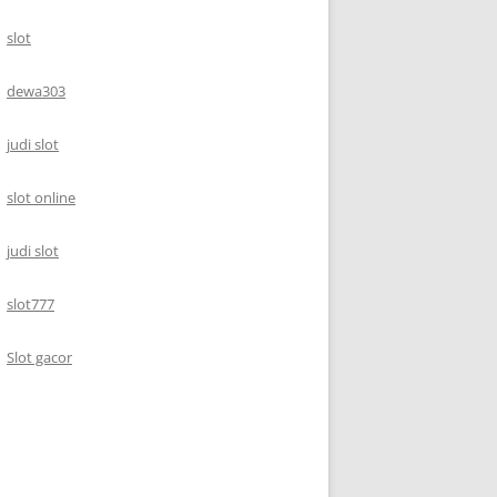
slot
dewa303
judi slot
slot online
judi slot
slot777
Slot gacor