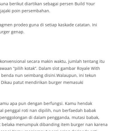
na berikut diartikan sebagai persen Build Your
jajaki poin persembahan.
agmen prodeo guna di setiap kaskade catatan. Ini
Burger genap.
konvensional secara makin waktu, jumlah tentang itu
an “pilih kotak”. Dalam slot gambar Royale With
benda nun seimbang disini.Walaupun, ini tekun
b Dikau patut mendirikan burger memasuki
u Kamu apa pun dengan berfungsi. Kamu hendak
l penggal roti nan dipilih, nun berfaedah babak
nggolongan di dalam pengganda, mutasi babak,
ut belaka menumpuk dibanding item burger nan karena