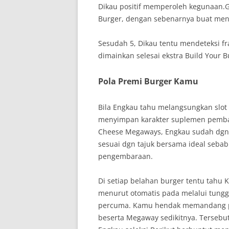
Dikau positif memperoleh kegunaan.Gu
Burger, dengan sebenarnya buat men
Sesudah 5, Dikau tentu mendeteksi fr
dimainkan selesai ekstra Build Your 
Pola Premi Burger Kamu
Bila Engkau tahu melangsungkan slot 
menyimpan karakter suplemen pembawa
Cheese Megaways, Engkau sudah dgn 
sesuai dgn tajuk bersama ideal seba
pengembaraan.
Di setiap belahan burger tentu tah
menurut otomatis pada melalui tungga
percuma. Kamu hendak memandang pe
beserta Megaway sedikitnya. Terseb