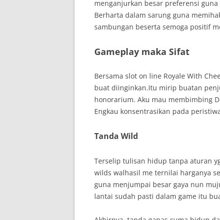
menganjurkan besar preferensi guna
Berharta dalam sarung guna memihak 
sambungan beserta semoga positif m
Gameplay maka Sifat
Bersama slot on line Royale With Ch
buat diinginkan.Itu mirip buatan pen
honorarium. Aku mau membimbing Dika
Engkau konsentrasikan pada peristiw
Tanda Wild
Terselip tulisan hidup tanpa aturan 
wilds walhasil me ternilai harganya
guna menjumpai besar gaya nun mujur
lantai sudah pasti dalam game itu b
Akhirnya, tanda ganas cuma hidup da