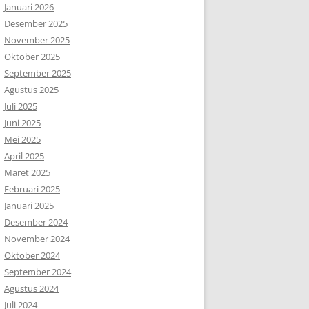
Januari 2026
Desember 2025
November 2025
Oktober 2025
September 2025
Agustus 2025
Juli 2025
Juni 2025
Mei 2025
April 2025
Maret 2025
Februari 2025
Januari 2025
Desember 2024
November 2024
Oktober 2024
September 2024
Agustus 2024
Juli 2024