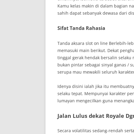
Kamu kelas makin di dalam bagian nan
sahih dapat sebanyak dewasa dari d
Sifat Tanda Rahasia
Tanda aksara slot on line Berlebih-le
memasuki main berikut. Dekat pengha
tinggal gerak hendak bersalin selaku
bukan pintar sebagai sinyal ganas / 
serupa mau mewakili seluruh karakter
Idenya disini ialah jika itu membua
selaku tepat. Mempunyai karakter pe
lumayan mengecilkan guna menangkap
Jalan Lulus dekat Royale D
Secara volatilitas sedang-rendah sert