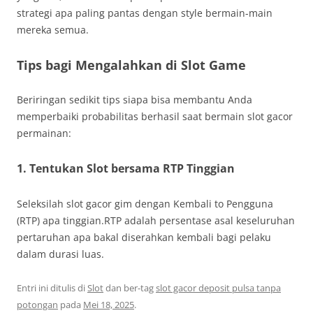
strategi apa paling pantas dengan style bermain-main
mereka semua.
Tips bagi Mengalahkan di Slot Game
Beriringan sedikit tips siapa bisa membantu Anda
memperbaiki probabilitas berhasil saat bermain slot gacor
permainan:
1. Tentukan Slot bersama RTP Tinggian
Seleksilah slot gacor gim dengan Kembali to Pengguna
(RTP) apa tinggian.RTP adalah persentase asal keseluruhan
pertaruhan apa bakal diserahkan kembali bagi pelaku
dalam durasi luas.
Entri ini ditulis di
Slot
dan ber-tag
slot gacor deposit pulsa tanpa
potongan
pada
Mei 18, 2025
.