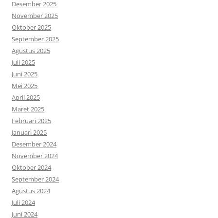
Desember 2025
November 2025
Oktober 2025
September 2025
Agustus 2025
Juli 2025
Juni 2025
Mei 2025
April 2025
Maret 2025
Februari 2025
Januari 2025
Desember 2024
November 2024
Oktober 2024
September 2024
Agustus 2024
Juli 2024
Juni 2024