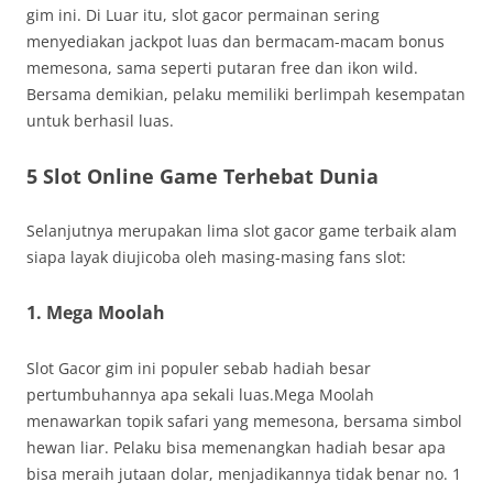
gim ini. Di Luar itu, slot gacor permainan sering
menyediakan jackpot luas dan bermacam-macam bonus
memesona, sama seperti putaran free dan ikon wild.
Bersama demikian, pelaku memiliki berlimpah kesempatan
untuk berhasil luas.
5 Slot Online Game Terhebat Dunia
Selanjutnya merupakan lima slot gacor game terbaik alam
siapa layak diujicoba oleh masing-masing fans slot:
1. Mega Moolah
Slot Gacor gim ini populer sebab hadiah besar
pertumbuhannya apa sekali luas.Mega Moolah
menawarkan topik safari yang memesona, bersama simbol
hewan liar. Pelaku bisa memenangkan hadiah besar apa
bisa meraih jutaan dolar, menjadikannya tidak benar no. 1