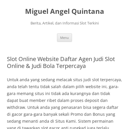
Langsung
ke
Miguel Angel Quintana
isi
Berita, Artikel, dan Informasi Slot Terkini
Menu
Slot Online Website Daftar Agen Judi Slot
Online & Judi Bola Terpercaya
Untuk anda yang sedang melacak situs judi slot terpercaya,
anda telah tentu tidak salah dalam pilih website ini, gara-
gara memang situs ini tidak ada kurangnya dan tidak
dapat buat member ribet dalam proses deposit dan
withdraw. Untuk anda yang penasaran bisa segera daftar
di gacor gara-gara banyak sekali Promo dan Bonus yang
sedang menanti anda di Situs Kami. Sistem permainan
yang di tawarkan slot gacor anti rungkad juga terlalu