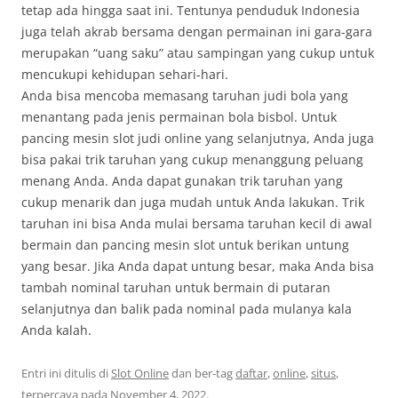
tetap ada hingga saat ini. Tentunya penduduk Indonesia
juga telah akrab bersama dengan permainan ini gara-gara
merupakan “uang saku” atau sampingan yang cukup untuk
mencukupi kehidupan sehari-hari.
Anda bisa mencoba memasang taruhan judi bola yang
menantang pada jenis permainan bola bisbol. Untuk
pancing mesin slot judi online yang selanjutnya, Anda juga
bisa pakai trik taruhan yang cukup menanggung peluang
menang Anda. Anda dapat gunakan trik taruhan yang
cukup menarik dan juga mudah untuk Anda lakukan. Trik
taruhan ini bisa Anda mulai bersama taruhan kecil di awal
bermain dan pancing mesin slot untuk berikan untung
yang besar. Jika Anda dapat untung besar, maka Anda bisa
tambah nominal taruhan untuk bermain di putaran
selanjutnya dan balik pada nominal pada mulanya kala
Anda kalah.
Entri ini ditulis di
Slot Online
dan ber-tag
daftar
,
online
,
situs
,
terpercaya
pada
November 4, 2022
.