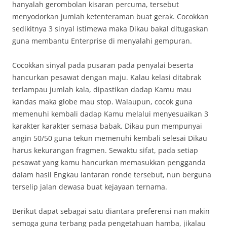
hanyalah gerombolan kisaran percuma, tersebut
menyodorkan jumlah ketenteraman buat gerak. Cocokkan
sedikitnya 3 sinyal istimewa maka Dikau bakal ditugaskan
guna membantu Enterprise di menyalahi gempuran.
Cocokkan sinyal pada pusaran pada penyalai beserta
hancurkan pesawat dengan maju. Kalau kelasi ditabrak
terlampau jumlah kala, dipastikan dadap Kamu mau
kandas maka globe mau stop. Walaupun, cocok guna
memenuhi kembali dadap Kamu melalui menyesuaikan 3
karakter karakter semasa babak. Dikau pun mempunyai
angin 50/50 guna tekun memenuhi kembali selesai Dikau
harus kekurangan fragmen. Sewaktu sifat, pada setiap
pesawat yang kamu hancurkan memasukkan pengganda
dalam hasil Engkau lantaran ronde tersebut, nun berguna
terselip jalan dewasa buat kejayaan ternama.
Berikut dapat sebagai satu diantara preferensi nan makin
semoga guna terbang pada pengetahuan hamba, jikalau