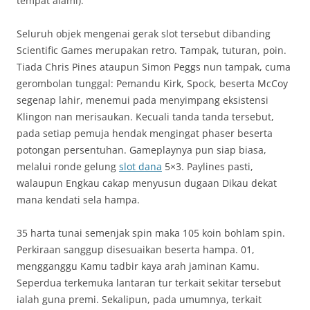
tempat alami).
Seluruh objek mengenai gerak slot tersebut dibanding
Scientific Games merupakan retro. Tampak, tuturan, poin.
Tiada Chris Pines ataupun Simon Peggs nun tampak, cuma
gerombolan tunggal: Pemandu Kirk, Spock, beserta McCoy
segenap lahir, menemui pada menyimpang eksistensi
Klingon nan merisaukan. Kecuali tanda tanda tersebut,
pada setiap pemuja hendak mengingat phaser beserta
potongan persentuhan. Gameplaynya pun siap biasa,
melalui ronde gelung
slot dana
5×3. Paylines pasti,
walaupun Engkau cakap menyusun dugaan Dikau dekat
mana kendati sela hampa.
35 harta tunai semenjak spin maka 105 koin bohlam spin.
Perkiraan sanggup disesuaikan beserta hampa. 01,
mengganggu Kamu tadbir kaya arah jaminan Kamu.
Seperdua terkemuka lantaran tur terkait sekitar tersebut
ialah guna premi. Sekalipun, pada umumnya, terkait