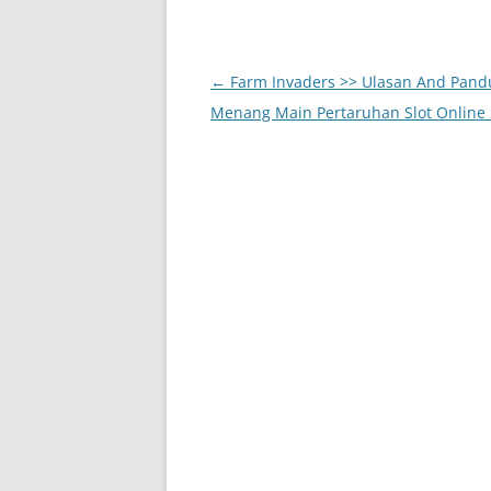
Navigasi
←
Farm Invaders >> Ulasan And Pan
Tulisan
Menang Main Pertaruhan Slot Online 