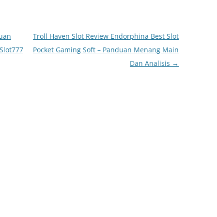
duan
Troll Haven Slot Review Endorphina Best Slot
Slot777
Pocket Gaming Soft – Panduan Menang Main
Dan Analisis
→