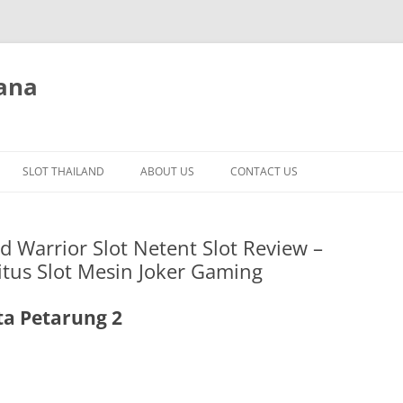
ana
SLOT THAILAND
ABOUT US
CONTACT US
ld Warrior Slot Netent Slot Review –
tus Slot Mesin Joker Gaming
ta Petarung 2