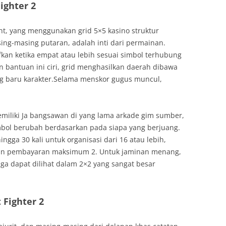
Fighter 2
t, yang menggunakan grid 5×5 kasino struktur
ing-masing putaran, adalah inti dari permainan.
ifkan ketika empat atau lebih sesuai simbol terhubung
an bantuan ini ciri, grid menghasilkan daerah dibawa
g baru karakter.Selama menskor gugus muncul,
emiliki Ja bangsawan di yang lama arkade gim sumber,
mbol berubah berdasarkan pada siapa yang berjuang.
gga 30 kali untuk organisasi dari 16 atau lebih,
an pembayaran maksimum 2. Untuk jaminan menang,
ga dapat dilihat dalam 2×2 yang sangat besar
 Fighter 2