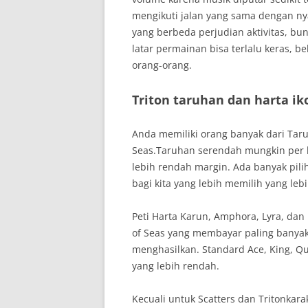
mengikuti jalan yang sama dengan ny
yang berbeda perjudian aktivitas, bun
latar permainan bisa terlalu keras,
orang-orang.
Triton taruhan dan harta ik
Anda memiliki orang banyak dari Taru
Seas.Taruhan serendah mungkin per b
lebih rendah margin. Ada banyak pil
bagi kita yang lebih memilih yang leb
Peti Harta Karun, Amphora, Lyra, dan
of Seas yang membayar paling banyak
menghasilkan. Standard Ace, King, Q
yang lebih rendah.
Kecuali untuk Scatters dan Tritonkara