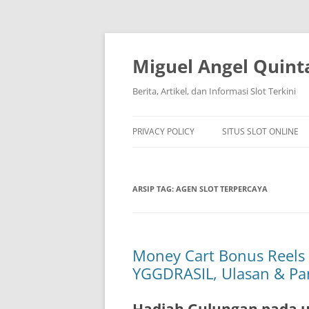
Langsung
ke
isi
Miguel Angel Quint
Berita, Artikel, dan Informasi Slot Terkini
PRIVACY POLICY
SITUS SLOT ONLINE
ARSIP TAG:
AGEN SLOT TERPERCAYA
Money Cart Bonus Reels 
YGGDRASIL, Ulasan & P