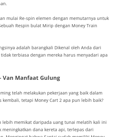
nan.
el dan mulai Re-spin elemen dengan memutarnya untuk
Sebuah Respin bulat Mirip dengan Money Train
gsinya adalah barangkali Dikenal oleh Anda dari
 tidak terbiasa dengan mereka harus menyadari apa
– Van Manfaat Gulung
aming telah melakukan pekerjaan yang baik dalam
kembali, tetapi Money Cart 2 apa pun lebih baik?
lebih memikat daripada uang tunai melatih kali ini
 meningkatkan dana kereta api, terlepas dari
n. Mengingat bahwa Santai sudah memiliki Money