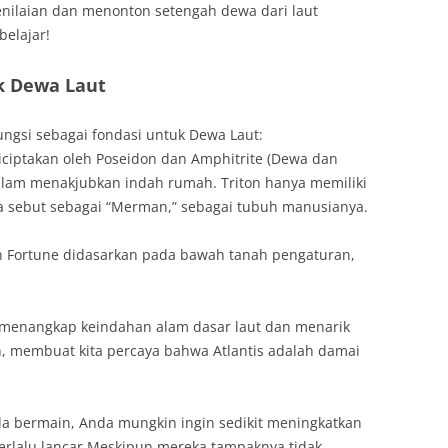
penilaian dan menonton setengah dewa dari laut
belajar!
k Dewa Laut
fungsi sebagai fondasi untuk Dewa Laut:
iciptakan oleh Poseidon dan Amphitrite (Dewa dan
dalam menakjubkan indah rumah. Triton hanya memiliki
ta sebut sebagai “Merman,” sebagai tubuh manusianya.
n Fortune didasarkan pada bawah tanah pengaturan,
h menangkap keindahan alam dasar laut dan menarik
h, membuat kita percaya bahwa Atlantis adalah damai
nda bermain, Anda mungkin ingin sedikit meningkatkan
terlalu lancar.Meskipun mereka tampaknya tidak