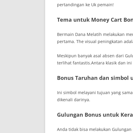
pertandingan ke Uk pemain!
Tema untuk Money Cart Bon
Bermain Dana Melatih melakukan mem
pertama. The visual peningkatan adal
Meskipun banyak asal absen dari Gul
terlihat fantastis.Antara klasik dan i
Bonus Taruhan dan simbol u
Ini simbol melayani tujuan yang sama
dikenali darinya.
Gulungan Bonus untuk Kera
Anda tidak bisa melakukan Gulungan 