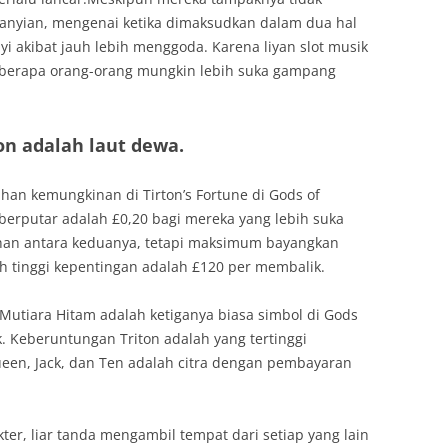
anyian, mengenai ketika dimaksudkan dalam dua hal
yi akibat jauh lebih menggoda. Karena liyan slot musik
 beberapa orang-orang mungkin lebih suka gampang
on adalah laut dewa.
han kemungkinan di Tirton’s Fortune di Gods of
erputar adalah £0,20 bagi mereka yang lebih suka
ihan antara keduanya, tetapi maksimum bayangkan
ih tinggi kepentingan adalah £120 per membalik.
 Mutiara Hitam adalah ketiganya biasa simbol di Gods
. Keberuntungan Triton adalah yang tertinggi
ueen, Jack, dan Ten adalah citra dengan pembayaran
kter, liar tanda mengambil tempat dari setiap yang lain