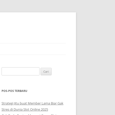
Cari
untuk:
POS-POS TERBARU
Strategi Jitu buat Member Lama Biar Gak
Stres di Dunia Slot Online 2025