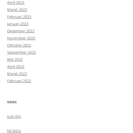
April 2023
Maret 2023
Februari 2023
Januari 2023
Desember 2022
November 2022
Oktober 2022
September 2022
Mei 2022
April 2022
Maret 2022
Februari 2022
NEWS
judi slot
hk lotto