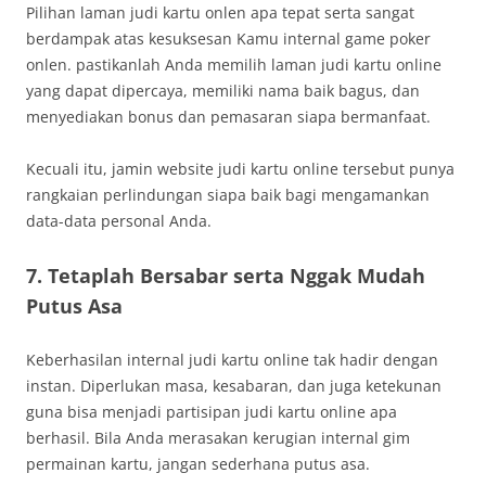
Pilihan laman judi kartu onlen apa tepat serta sangat
berdampak atas kesuksesan Kamu internal game poker
onlen. pastikanlah Anda memilih laman judi kartu online
yang dapat dipercaya, memiliki nama baik bagus, dan
menyediakan bonus dan pemasaran siapa bermanfaat.
Kecuali itu, jamin website judi kartu online tersebut punya
rangkaian perlindungan siapa baik bagi mengamankan
data-data personal Anda.
7. Tetaplah Bersabar serta Nggak Mudah
Putus Asa
Keberhasilan internal judi kartu online tak hadir dengan
instan. Diperlukan masa, kesabaran, dan juga ketekunan
guna bisa menjadi partisipan judi kartu online apa
berhasil. Bila Anda merasakan kerugian internal gim
permainan kartu, jangan sederhana putus asa.