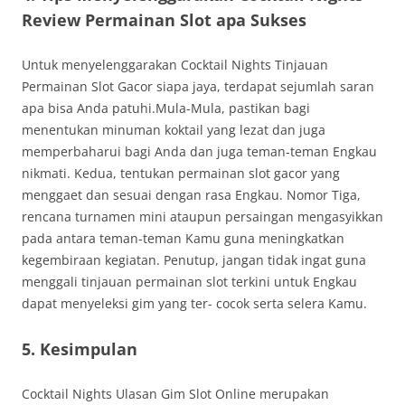
Review Permainan Slot apa Sukses
Untuk menyelenggarakan Cocktail Nights Tinjauan
Permainan Slot Gacor siapa jaya, terdapat sejumlah saran
apa bisa Anda patuhi.Mula-Mula, pastikan bagi
menentukan minuman koktail yang lezat dan juga
memperbaharui bagi Anda dan juga teman-teman Engkau
nikmati. Kedua, tentukan permainan slot gacor yang
menggaet dan sesuai dengan rasa Engkau. Nomor Tiga,
rencana turnamen mini ataupun persaingan mengasyikkan
pada antara teman-teman Kamu guna meningkatkan
kegembiraan kegiatan. Penutup, jangan tidak ingat guna
menggali tinjauan permainan slot terkini untuk Engkau
dapat menyeleksi gim yang ter- cocok serta selera Kamu.
5. Kesimpulan
Cocktail Nights Ulasan Gim Slot Online merupakan