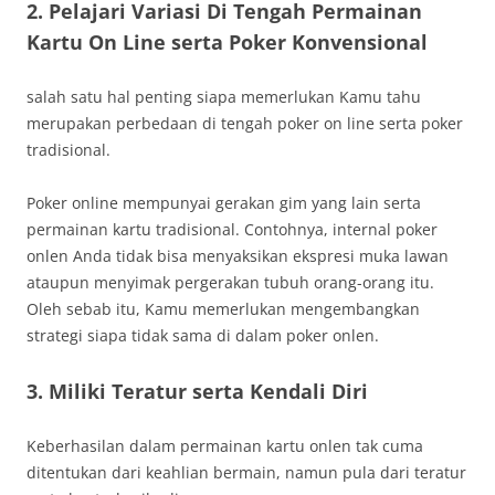
2. Pelajari Variasi Di Tengah Permainan
Kartu On Line serta Poker Konvensional
salah satu hal penting siapa memerlukan Kamu tahu
merupakan perbedaan di tengah poker on line serta poker
tradisional.
Poker online mempunyai gerakan gim yang lain serta
permainan kartu tradisional. Contohnya, internal poker
onlen Anda tidak bisa menyaksikan ekspresi muka lawan
ataupun menyimak pergerakan tubuh orang-orang itu.
Oleh sebab itu, Kamu memerlukan mengembangkan
strategi siapa tidak sama di dalam poker onlen.
3. Miliki Teratur serta Kendali Diri
Keberhasilan dalam permainan kartu onlen tak cuma
ditentukan dari keahlian bermain, namun pula dari teratur