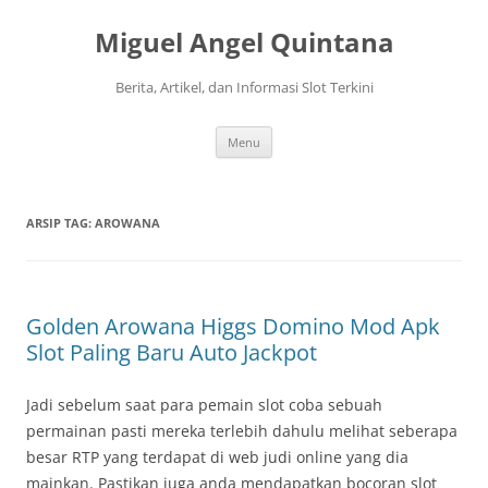
Langsung
ke
Miguel Angel Quintana
isi
Berita, Artikel, dan Informasi Slot Terkini
Menu
ARSIP TAG:
AROWANA
Golden Arowana Higgs Domino Mod Apk
Slot Paling Baru Auto Jackpot
Jadi sebelum saat para pemain slot coba sebuah
permainan pasti mereka terlebih dahulu melihat seberapa
besar RTP yang terdapat di web judi online yang dia
mainkan. Pastikan juga anda mendapatkan bocoran slot