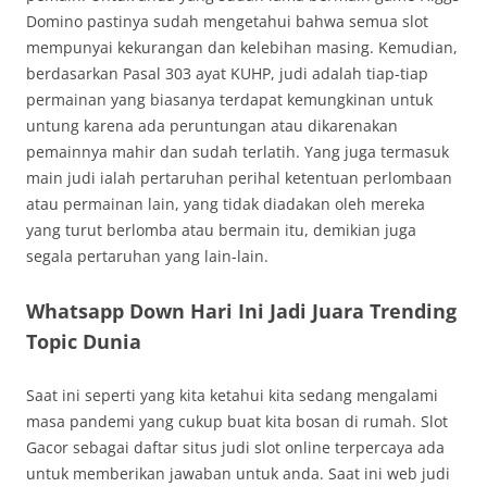
Domino pastinya sudah mengetahui bahwa semua slot
mempunyai kekurangan dan kelebihan masing. Kemudian,
berdasarkan Pasal 303 ayat KUHP, judi adalah tiap-tiap
permainan yang biasanya terdapat kemungkinan untuk
untung karena ada peruntungan atau dikarenakan
pemainnya mahir dan sudah terlatih. Yang juga termasuk
main judi ialah pertaruhan perihal ketentuan perlombaan
atau permainan lain, yang tidak diadakan oleh mereka
yang turut berlomba atau bermain itu, demikian juga
segala pertaruhan yang lain-lain.
Whatsapp Down Hari Ini Jadi Juara Trending
Topic Dunia
Saat ini seperti yang kita ketahui kita sedang mengalami
masa pandemi yang cukup buat kita bosan di rumah. Slot
Gacor sebagai daftar situs judi slot online terpercaya ada
untuk memberikan jawaban untuk anda. Saat ini web judi