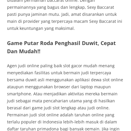
didalam permainan baccarat online. Dengan
permainannya yang bagus dan lengkap, Sexy Baccarat
pasti punya jaminan mutu. Jadi, amat disarankan untuk
main di provider yang terpercaya macam Sexy Baccarat ini
untuk keuntungan yang maksimal.
Game Putar Roda Penghasil Duwit, Cepat
Dan Mudah!!
Agen judi online paling baik slot gacor mudah menang
menyediakan fasilitas untuk bermain judi terpercaya
bersama duwit asli menggunakan aplikasi dewa slot online
ataupun menggunakan browser dari laptop maupun
smartphone. Atau menjadikan aktivitas mereka bermain
judi sebagai mata pencaharian utama yang di hasilkan
berasal dari game judi slot lengkap atau judi online.
Permainan judi slot online adalah taruhan online yang
terlalu populer di Indonesia lebih-lebih masuk di dalam
daftar taruhan primadona bagi banyak oemain. Jika ingin