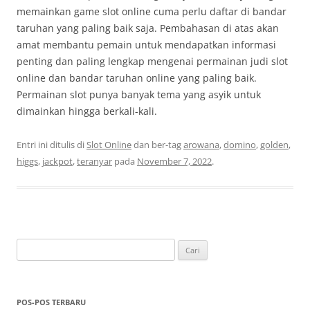
memainkan game slot online cuma perlu daftar di bandar
taruhan yang paling baik saja. Pembahasan di atas akan
amat membantu pemain untuk mendapatkan informasi
penting dan paling lengkap mengenai permainan judi slot
online dan bandar taruhan online yang paling baik.
Permainan slot punya banyak tema yang asyik untuk
dimainkan hingga berkali-kali.
Entri ini ditulis di
Slot Online
dan ber-tag
arowana
,
domino
,
golden
,
higgs
,
jackpot
,
teranyar
pada
November 7, 2022
.
Cari
untuk:
POS-POS TERBARU