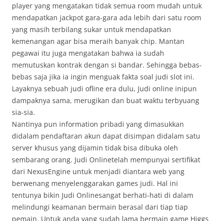
player yang mengatakan tidak semua room mudah untuk
mendapatkan jackpot gara-gara ada lebih dari satu room
yang masih terbilang sukar untuk mendapatkan
kemenangan agar bisa meraih banyak chip. Mantan
pegawai itu juga mengatakan bahwa ia sudah
memutuskan kontrak dengan si bandar. Sehingga bebas-
bebas saja jika ia ingin menguak fakta soal judi slot ini.
Layaknya sebuah judi ofline era dulu, Judi online inipun
dampaknya sama, merugikan dan buat waktu terbyuang
sia-sia.
Nantinya pun information pribadi yang dimasukkan
didalam pendaftaran akun dapat disimpan didalam satu
server khusus yang dijamin tidak bisa dibuka oleh
sembarang orang. Judi Onlinetelah mempunyai sertifikat
dari NexusEngine untuk menjadi diantara web yang
berwenang menyelenggarakan games judi. Hal ini
tentunya bikin Judi Onlinesangat berhati-hati di dalam
melindungi keamanan bermain berasal dari tiap tiap
pemain. Untuk anda yang sudah lama bermain game Higgs