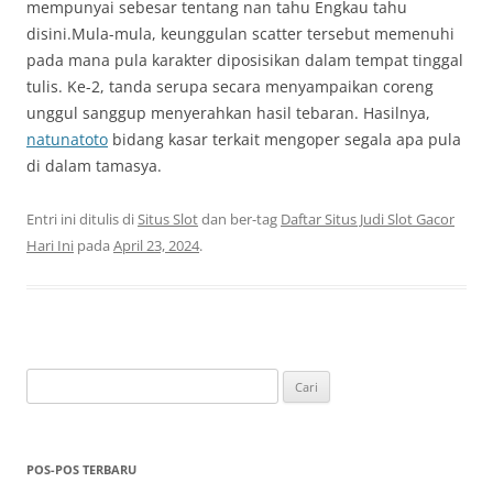
mempunyai sebesar tentang nan tahu Engkau tahu
disini.Mula-mula, keunggulan scatter tersebut memenuhi
pada mana pula karakter diposisikan dalam tempat tinggal
tulis. Ke-2, tanda serupa secara menyampaikan coreng
unggul sanggup menyerahkan hasil tebaran. Hasilnya,
natunatoto
bidang kasar terkait mengoper segala apa pula
di dalam tamasya.
Entri ini ditulis di
Situs Slot
dan ber-tag
Daftar Situs Judi Slot Gacor
Hari Ini
pada
April 23, 2024
.
Cari
untuk:
POS-POS TERBARU