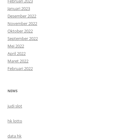
Februari 2023
Januari 2023
Desember 2022
November 2022
Oktober 2022
September 2022
Mei 2022
April 2022
Maret 2022
Februari 2022
NEWS
judi slot
hk lotto
data hk