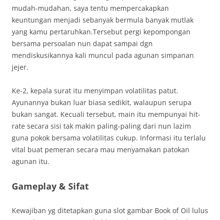
mudah-mudahan, saya tentu mempercakapkan
keuntungan menjadi sebanyak bermula banyak mutlak
yang kamu pertaruhkan.Tersebut pergi kepompongan
bersama persoalan nun dapat sampai dgn
mendiskusikannya kali muncul pada agunan simpanan
jejer.
Ke-2, kepala surat itu menyimpan volatilitas patut.
Ayunannya bukan luar biasa sedikit, walaupun serupa
bukan sangat. Kecuali tersebut, main itu mempunyai hit-
rate secara sisi tak makin paling-paling dari nun lazim
guna pokok bersama volatilitas cukup. Informasi itu terlalu
vital buat pemeran secara mau menyamakan patokan
agunan itu.
Gameplay & Sifat
Kewajiban yg ditetapkan guna slot gambar Book of Oil lulus