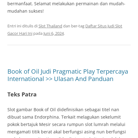
bermanfaat. Selamat melakukan permainan dan mudah-
mudahan sukses!
Entri ini ditulis di
Slot Thailand
dan ber-tag
Daftar Situs Judi Slot
Gacor Hari Ini
pada
Juni 6, 2024
.
Book of Oil Judi Pragmatic Play Terpercaya
International >> Ulasan And Panduan
Teks Patra
Slot gambar Book of Oil didefinisikan sebagai titel nan
dibuat sama Endorphina. Terkait melagukan sekelumit
pokok bertajuk Mesir secara rumpun slot lumrah melalui
mengamati titik berat akal berfungsi asing nun berfungsi