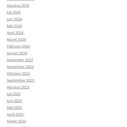
Agustus 2024
Juli 2024
Juni 2024
Mei 2024
April 2024
Maret 2024
Februari 2024
Januari 2024
Desember 2023
November 2023
Oktober 2023
September 2023
Agustus 2023
Juli 2023
Juni 2023
Mei 2023
April 2023
Maret 2023