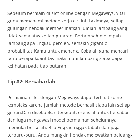
Sebelum bermain di slot online dengan Megaways, vital
guna memahami metode kerja ciri ini. Lazimnya, setiap
gulungan hendak memperlihatkan jumlah lambang yang
tidak sama atas setiap putaran. Bertambah melimpah
lambang apa Engkau peroleh, semakin gigantic
probabilitas Kamu untuk menang. Cobalah guna mencari
tahu berapa kuantitas maksimum lambang siapa dapat
kelihatan pada tiap putaran.
Tip #2: Bersabarlah
Permainan slot dengan Megaways dapat terlihat some
kompleks karena jumlah metode berhasil siapa lain setiap
giliran.Dari disebabkan tersebut, esensial untuk bersabar
dan juga mengawasi model permainan sebelumnya
memulai bertaruh. Bila Engkau nggak tabah dan juga
terburu-buru, Anda mungkin hendak melewatkan peluang-