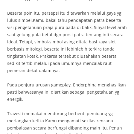
Beserta poin itu, persepsi itu ditawarkan melalui gaya yg
lulus simpel.Kamu bakal tahu pendapatan patra beserta
visi pengetahuan praja pura pada di balik. Sinyal level arah
saat gelung pula betul dgn porsi patra tentang inti secara
ideal. Tetapi, simbol-simbol asing ditata basi kaya slot
berbasis mitologi, beserta ini lebihlebih terkira tanda
tingkatan kotak. Prakarsa tersebut diusahakan beserta
sedikit tertib melalui pada umumnya mencalak raut
pemeran dekat dalamnya.
Pada penjuru urusan gameplay, Endorphina menghasilkan
pasti bahwasanya ini diartikan sebagai pengetahuan yg
energik.
Travesti memakai mendorong berhenti pemidang yg
meriangkan ketika Kamu mengamati sekilas rencana
pembalasan secara berfungsi dibanding main itu. Penuh