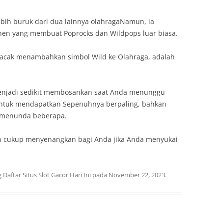
lebih buruk dari dua lainnya olahragaNamun, ia
en yang membuat Poprocks dan Wildpops luar biasa.
a acak menambahkan simbol Wild ke Olahraga, adalah
a menjadi sedikit membosankan saat Anda menunggu
untuk mendapatkan Sepenuhnya berpaling, bahkan
 menunda beberapa.
kan cukup menyenangkan bagi Anda jika Anda menyukai
g
Daftar Situs Slot Gacor Hari Ini
pada
November 22, 2023
.