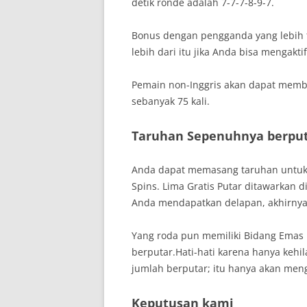
detik ronde adalah 7-7-7-8-9-7.
Bonus dengan pengganda yang lebih t
lebih dari itu jika Anda bisa mengakti
Pemain non-Inggris akan dapat memb
sebanyak 75 kali.
Taruhan Sepenuhnya berpu
Anda dapat memasang taruhan untuk
Spins. Lima Gratis Putar ditawarkan 
Anda mendapatkan delapan, akhirnya
Yang roda pun memiliki Bidang Ema
berputar.Hati-hati karena hanya kehi
jumlah berputar; itu hanya akan me
Keputusan kami