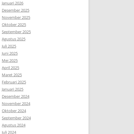
Januari 2026
Desember 2025
November 2025
Oktober 2025
September 2025
Agustus 2025
Juli 2025
Juni 2025
Mei 2025
April 2025
Maret 2025
Februari 2025
Januari 2025
Desember 2024
November 2024
Oktober 2024
September 2024
Agustus 2024
Juli 2024