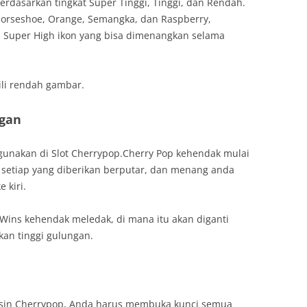
rdasarkan tingkat Super Tinggi, Tinggi, dan Rendah.
, Horseshoe, Orange, Semangka, dan Raspberry,
 Super High ikon yang bisa dimenangkan selama
kili rendah gambar.
ngan
igunakan di Slot Cherrypop.Cherry Pop kehendak mulai
setiap yang diberikan berputar, dan menang anda
 kiri.
ins kehendak meledak, di mana itu akan diganti
kan tinggi gulungan.
esin Cherrypop, Anda harus membuka kunci semua