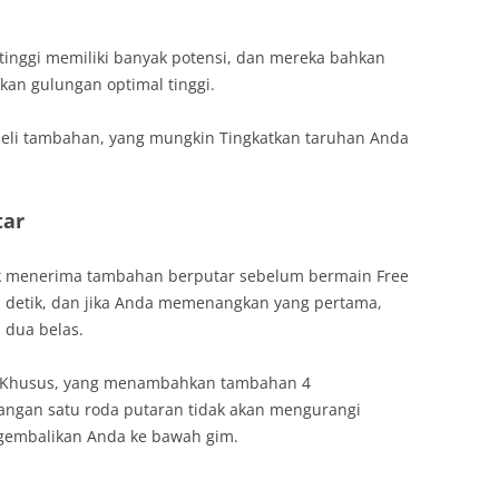
inggi memiliki banyak potensi, dan mereka bahkan
fkan gulungan optimal tinggi.
eli tambahan, yang mungkin Tingkatkan taruhan Anda
tar
 menerima tambahan berputar sebelum bermain Free
di detik, dan jika Anda memenangkan yang pertama,
 dua belas.
s Khusus, yang menambahkan tambahan 4
langan satu roda putaran tidak akan mengurangi
ngembalikan Anda ke bawah gim.