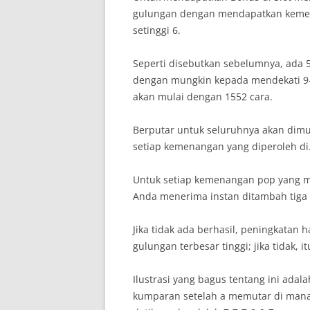
gulungan dengan mendapatkan kemen
setinggi 6.
Seperti disebutkan sebelumnya, ada 
dengan mungkin kepada mendekati 9-t
akan mulai dengan 1552 cara.
Berputar untuk seluruhnya akan dim
setiap kemenangan yang diperoleh di
Untuk setiap kemenangan pop yang mu
Anda menerima instan ditambah tiga
Jika tidak ada berhasil, peningkata
gulungan terbesar tinggi; jika tidak, 
Ilustrasi yang bagus tentang ini adal
kumparan setelah a memutar di mana