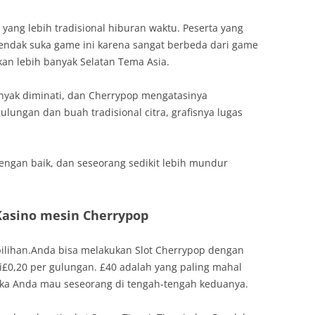
yang lebih tradisional hiburan waktu. Peserta yang
hendak suka game ini karena sangat berbeda dari game
n lebih banyak Selatan Tema Asia.
anyak diminati, dan Cherrypop mengatasinya
ungan dan buah tradisional citra, grafisnya lugas
ngan baik, dan seseorang sedikit lebih mundur
Kasino mesin Cherrypop
ilihan.Anda bisa melakukan Slot Cherrypop dengan
£0,20 per gulungan. £40 adalah yang paling mahal
 jika Anda mau seseorang di tengah-tengah keduanya.