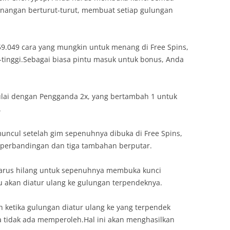
angan berturut-turut, membuat setiap gulungan
59.049 cara yang mungkin untuk menang di Free Spins,
inggi.Sebagai biasa pintu masuk untuk bonus, Anda
ulai dengan Pengganda 2x, yang bertambah 1 untuk
.
ncul setelah gim sepenuhnya dibuka di Free Spins,
 perbandingan dan tiga tambahan berputar.
n harus hilang untuk sepenuhnya membuka kunci
itu akan diatur ulang ke gulungan terpendeknya.
ah ketika gulungan diatur ulang ke yang terpendek
 tidak ada memperoleh.Hal ini akan menghasilkan