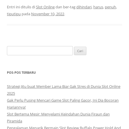
Entri ini ditulis di
Slot Online
dan ber-tag
dihindari
,
harus
,
penuh
,
tiputipu
pada
November 10, 2022
.
Cari
untuk:
POS-POS TERBARU
Strategi Jitu buat Member Lama Biar Gak Stres di Dunia Slot Online
2025
Gak Perlu Pusing Mencari Game Slot Paling Gacor, Ini Dia Bocoran
Hariannya!
Slot Bertema Mesir: Menyelami Keindahan Dunia Firaun dan
Piramida
Pengalaman Menarik Bermain Slot Review Buffalo Power Hold And