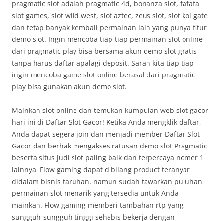
pragmatic slot adalah pragmatic 4d, bonanza slot, fafafa
slot games, slot wild west, slot aztec, zeus slot, slot koi gate
dan tetap banyak kembali permainan lain yang punya fitur
demo slot. Ingin mencoba tiap-tiap permainan slot online
dari pragmatic play bisa bersama akun demo slot gratis
tanpa harus daftar apalagi deposit. Saran kita tiap tiap
ingin mencoba game slot online berasal dari pragmatic
play bisa gunakan akun demo slot.
Mainkan slot online dan temukan kumpulan web slot gacor
hari ini di Daftar Slot Gacor! Ketika Anda mengklik daftar,
Anda dapat segera join dan menjadi member Daftar Slot
Gacor dan berhak mengakses ratusan demo slot Pragmatic
beserta situs judi slot paling baik dan terpercaya nomer 1
lainnya. Flow gaming dapat dibilang product teranyar
didalam bisnis taruhan, namun sudah tawarkan puluhan
permainan slot menarik yang tersedia untuk Anda
mainkan. Flow gaming memberi tambahan rtp yang
sungguh-sungguh tinggi sehabis bekerja dengan