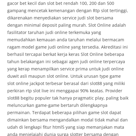
gacor bet kecil dan slot bet rendah 100, 200 dan 500
gampang mencetak kemenangan dengan Rtp slot tertinggi,
dikarenakan menyediakan service judi slot bersama
dengan minimal deposit paling murah. Slot Online adalah
fasilitator taruhan judi online terkemuka yang
memudahkan kemauan anda taruhan melalui bermacam
ragam model game judi online yang tersedia. Akreditasi ini
berhasil tercapai berkat kerja keras Slot Online beberapa
tahun belakangan ini sebagai agen judi online terpercaya
yang kerap menampilkan service prima untuk judi online
duwit asli maupun slot online. Untuk urusan type game
slot online jackpot terbesar berasal dari slot88 yang miliki
perkiran rtp slot live ini menggapai 90% keatas. Provider
slot88 begitu populer tak hanya pragmatic play, paling baik
meluncurkan game-game bertaruh dilengkapnya
permainan. Terdapat beberapa pilihan game slot dapat
dimainkan bersama mengandalkan modal tidak mahal dan
udah di lengkapi fitur html5 yang siap memanjakan mata
anda menjelajahi dunia surga slotter bersama dengan