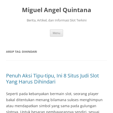
Langsung
ke
Miguel Angel Quintana
isi
Berita, Artikel, dan Informasi Slot Terkini
Menu
ARSIP TAG:
DIHINDARI
Penuh Aksi Tipu-tipu, Ini 8 Situs Judi Slot
Yang Harus Dihindari
Seperti pada kebanyakan bermain slot, seorang player
bakal ditentukan menang bilamana sukses menghimpun
atau mendapatkan simbol yang sama pada gulungan
slotnya. Untuk besaran pembayarannya sendiri, sesuai