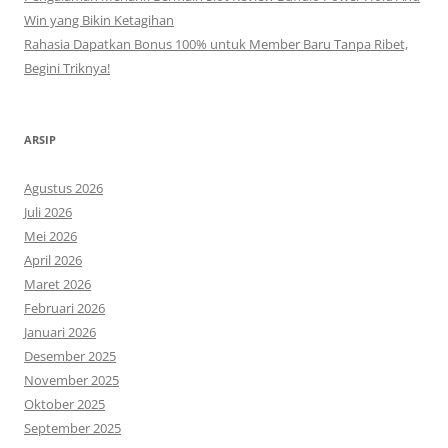
Win yang Bikin Ketagihan
Rahasia Dapatkan Bonus 100% untuk Member Baru Tanpa Ribet,
Begini Triknya!
ARSIP
Agustus 2026
Juli 2026
Mei 2026
April 2026
Maret 2026
Februari 2026
Januari 2026
Desember 2025
November 2025
Oktober 2025
September 2025