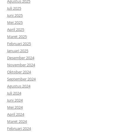
Agustus 2025
Juli 2025
Juni 2025
Mei 2025
April 2025
Maret 2025
Februari 2025
Januari 2025
Desember 2024
November 2024
Oktober 2024
September 2024
Agustus 2024
Juli 2024
Juni 2024
Mei 2024
April 2024
Maret 2024
Februari 2024