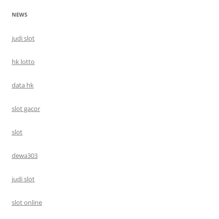
NEWS
judi slot
hk lotto
data hk
slot gacor
slot
dewa303
judi slot
slot online