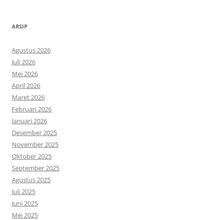
ARSIP
Agustus 2026
Juli 2026
Mei 2026
April 2026
Maret 2026
Februari 2026
Januari 2026
Desember 2025
November 2025
Oktober 2025
September 2025
Agustus 2025
Juli 2025
Juni 2025
Mei 2025