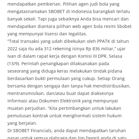
mendapatkan pemberian. Pilihan agen judi bola yang
mengatasnamakan SBOBET di Indonesia barangkali terlalu
banyak sekali. Tapi juga sebaiknya Anda bisa mencari dan
mendapatkan diantara pilihan web agen bola resmi Sbobet
yang mempunyai lisensi dan legalitas.
“Total transaksi yang udah dibekukan oleh PPATK di tahun
2022 saja itu ada 312 rekening isinya Rp 836 miliar,” ujar
Ivan di dalam rapat kerja dengan Komisi III DPR, Selasa
(13/9). Perintah penangkapan dilaksanakan pada
seseorang yang diduga keras melakukan tindak pidana
berdasarkan bukti permulaan yang cukup. Setiap Orang
bersama dengan sengaja dan tanpa hak mendistribusikan,
mentransmisikan, dan/atau buat dapat diaksesnya
Informasi atau Dokumen Elektronik yang mempunyai
muatan perjudian. “Kita pertimbangkan untuk lakukan
pemutusan kontrak untuk menghormati sistem hukum
yang berjalan.
Di SBOBET Financials, anda dapat mendapatkan taruhan
pasar untuk semua olahraga dan tim favorit anda di satu