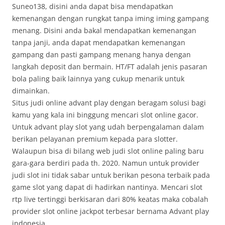
Suneo138, disini anda dapat bisa mendapatkan
kemenangan dengan rungkat tanpa iming iming gampang
menang. Disini anda bakal mendapatkan kemenangan
tanpa janji, anda dapat mendapatkan kemenangan
gampang dan pasti gampang menang hanya dengan
langkah deposit dan bermain. HT/FT adalah jenis pasaran
bola paling baik lainnya yang cukup menarik untuk
dimainkan.
Situs judi online advant play dengan beragam solusi bagi
kamu yang kala ini binggung mencari slot online gacor.
Untuk advant play slot yang udah berpengalaman dalam
berikan pelayanan premium kepada para slotter.
Walaupun bisa di bilang web judi slot online paling baru
gara-gara berdiri pada th. 2020. Namun untuk provider
judi slot ini tidak sabar untuk berikan pesona terbaik pada
game slot yang dapat di hadirkan nantinya. Mencari slot
rtp live tertinggi berkisaran dari 80% keatas maka cobalah
provider slot online jackpot terbesar bernama Advant play
indonesia.