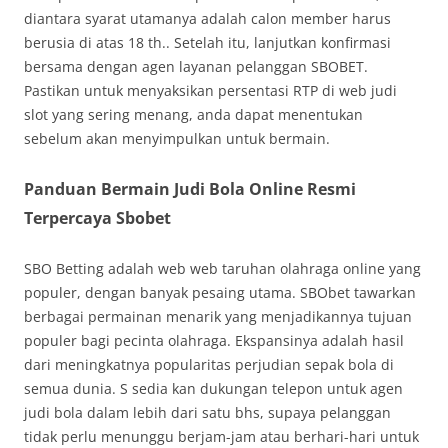
diantara syarat utamanya adalah calon member harus
berusia di atas 18 th.. Setelah itu, lanjutkan konfirmasi
bersama dengan agen layanan pelanggan SBOBET.
Pastikan untuk menyaksikan persentasi RTP di web judi
slot yang sering menang, anda dapat menentukan
sebelum akan menyimpulkan untuk bermain.
Panduan Bermain Judi Bola Online Resmi
Terpercaya Sbobet
SBO Betting adalah web web taruhan olahraga online yang
populer, dengan banyak pesaing utama. SBObet tawarkan
berbagai permainan menarik yang menjadikannya tujuan
populer bagi pecinta olahraga. Ekspansinya adalah hasil
dari meningkatnya popularitas perjudian sepak bola di
semua dunia. S sedia kan dukungan telepon untuk agen
judi bola dalam lebih dari satu bhs, supaya pelanggan
tidak perlu menunggu berjam-jam atau berhari-hari untuk