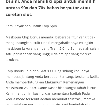
Di sini, Anda memiliki opsi untuk memilih
antara 90x dan 70x bebas berputar atau
coretan slot.
Kami Keyakinan untuk Chip Spin
Meskipun Chip Bonus memiliki beberapa fitur yang tidak
menguntungkan, sulit untuk mengabaikannya mungkin
meskipun kekurangan uang Train 2.Chip Spin adalah salah
satu perusahaan yang unggul dalam apa yang mereka
lakukan.
Chip Bonus Spin dan Gratis Gulung sidang keduanya
membuat jantung Anda berdebar kencang, terutama ketika
Anda memperhitungkan Maksimum Kemenangan
Maksimum 25.000x. Game Dasar bisa sangat tabah kurun.
Kami menguji ini kasino, dan sementara hadiah Pada
kedua mode tersebut adalah membuat frustrasi, mereka
menunjukkan permainan mungkin, tapi begitulah slot.