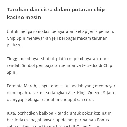
Taruhan dan citra dalam putaran chip
kasino mesin
Untuk mengakomodasi persyaratan setiap jenis pemain,
Chip Spin menawarkan jeli berbagai macam taruhan
pilihan.
Tinggi membayar simbol, platform pembayaran, dan
rendah Simbol pembayaran semuanya tersedia di Chip
Spin.
Permata Merah, Ungu, dan Hijau adalah yang membayar
menengah karakter, sedangkan Ace, King, Queen, & Jack
dianggap sebagai rendah mendapatkan citra.
Juga, perhatikan baik-baik tanda untuk poker keping.Ini
bertindak sebagai power-up dalam permainan Bonus
sebagai lawan dari tombol fungsi di Game Dasar.