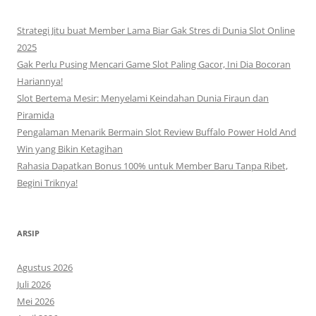
Strategi Jitu buat Member Lama Biar Gak Stres di Dunia Slot Online
2025
Gak Perlu Pusing Mencari Game Slot Paling Gacor, Ini Dia Bocoran
Hariannya!
Slot Bertema Mesir: Menyelami Keindahan Dunia Firaun dan
Piramida
Pengalaman Menarik Bermain Slot Review Buffalo Power Hold And
Win yang Bikin Ketagihan
Rahasia Dapatkan Bonus 100% untuk Member Baru Tanpa Ribet,
Begini Triknya!
ARSIP
Agustus 2026
Juli 2026
Mei 2026