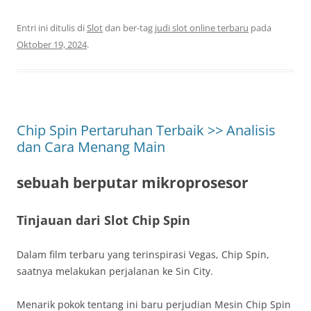
Entri ini ditulis di
Slot
dan ber-tag
judi slot online terbaru
pada
Oktober 19, 2024
.
Chip Spin Pertaruhan Terbaik >> Analisis
dan Cara Menang Main
sebuah berputar mikroprosesor
Tinjauan dari Slot Chip Spin
Dalam film terbaru yang terinspirasi Vegas, Chip Spin,
saatnya melakukan perjalanan ke Sin City.
Menarik pokok tentang ini baru perjudian Mesin Chip Spin