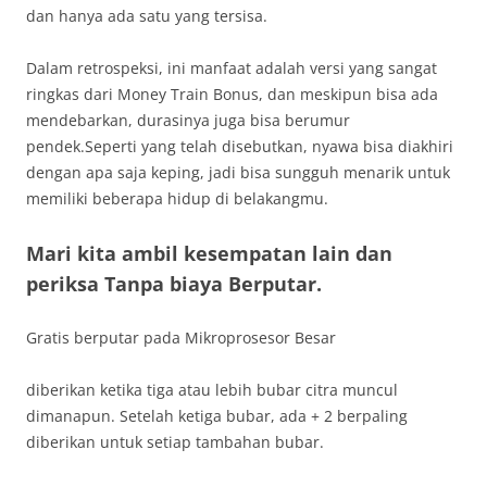
dan hanya ada satu yang tersisa.
Dalam retrospeksi, ini manfaat adalah versi yang sangat
ringkas dari Money Train Bonus, dan meskipun bisa ada
mendebarkan, durasinya juga bisa berumur
pendek.Seperti yang telah disebutkan, nyawa bisa diakhiri
dengan apa saja keping, jadi bisa sungguh menarik untuk
memiliki beberapa hidup di belakangmu.
Mari kita ambil kesempatan lain dan
periksa Tanpa biaya Berputar.
Gratis berputar pada Mikroprosesor Besar
diberikan ketika tiga atau lebih bubar citra muncul
dimanapun. Setelah ketiga bubar, ada + 2 berpaling
diberikan untuk setiap tambahan bubar.