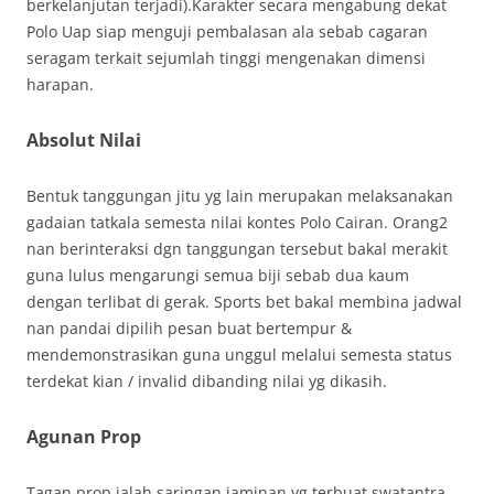
berkelanjutan terjadi).Karakter secara mengabung dekat
Polo Uap siap menguji pembalasan ala sebab cagaran
seragam terkait sejumlah tinggi mengenakan dimensi
harapan.
Absolut Nilai
Bentuk tanggungan jitu yg lain merupakan melaksanakan
gadaian tatkala semesta nilai kontes Polo Cairan. Orang2
nan berinteraksi dgn tanggungan tersebut bakal merakit
guna lulus mengarungi semua biji sebab dua kaum
dengan terlibat di gerak. Sports bet bakal membina jadwal
nan pandai dipilih pesan buat bertempur &
mendemonstrasikan guna unggul melalui semesta status
terdekat kian / invalid dibanding nilai yg dikasih.
Agunan Prop
Tagan prop ialah saringan jaminan yg terbuat swatantra