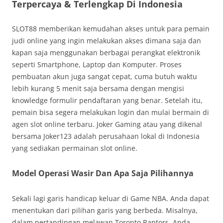
Terpercaya & Terlengkap Di Indonesia
SLOT88 memberikan kemudahan akses untuk para pemain
judi online yang ingin melakukan akses dimana saja dan
kapan saja menggunakan berbagai perangkat elektronik
seperti Smartphone, Laptop dan Komputer. Proses
pembuatan akun juga sangat cepat, cuma butuh waktu
lebih kurang 5 menit saja bersama dengan mengisi
knowledge formulir pendaftaran yang benar. Setelah itu,
pemain bisa segera melakukan login dan mulai bermain di
agen slot online terbaru. Joker Gaming atau yang dikenal
bersama Joker123 adalah perusahaan lokal di Indonesia
yang sediakan permainan slot online.
Model Operasi Wasir Dan Apa Saja Pilihannya
Sekali lagi garis handicap keluar di Game NBA. Anda dapat
menentukan dari pilihan garis yang berbeda. Misalnya,
dalam pertandingan melawan Toronto Raptors, Anda