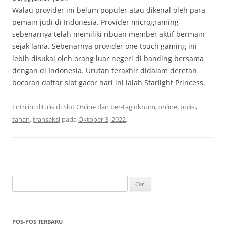
Walau provider ini belum populer atau dikenal oleh para
pemain judi di Indonesia. Provider micrograming
sebenarnya telah memiliki ribuan member aktif bermain
sejak lama. Sebenarnya provider one touch gaming ini
lebih disukai oleh orang luar negeri di banding bersama
dengan di Indonesia. Urutan terakhir didalam deretan
bocoran daftar slot gacor hari ini ialah Starlight Princess.
Entri ini ditulis di
Slot Online
dan ber-tag
oknum
,
online
,
polisi
,
tahan
,
transaksi
pada
Oktober 3, 2022
.
Cari
untuk:
POS-POS TERBARU