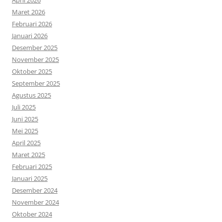
April 2026
Maret 2026
Februari 2026
Januari 2026
Desember 2025
November 2025
Oktober 2025
September 2025
Agustus 2025
Juli 2025
Juni 2025
Mei 2025
April 2025
Maret 2025
Februari 2025
Januari 2025
Desember 2024
November 2024
Oktober 2024