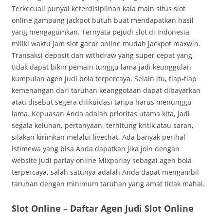
Terkecuali punyai keterdisiplinan kala main situs slot
online gampang jackpot butuh buat mendapatkan hasil
yang mengagumkan. Ternyata pejudi slot di Indonesia
miliki waktu jam slot gacor online mudah jackpot maxwin.
Transaksi deposit dan withdraw yang super cepat yang
tidak dapat bikin pemain tunggu lama jadi keunggulan
kumpulan agen judi bola terpercaya. Selain itu, tiap-tiap
kemenangan dari taruhan keanggotaan dapat dibayarkan
atau disebut segera dilikuidasi tanpa harus menunggu
lama. Kepuasan Anda adalah prioritas utama kita, jadi
segala keluhan, pertanyaan, terhitung kritik atau saran,
silakan kirimkan melalui livechat. Ada banyak perihal
istimewa yang bisa Anda dapatkan jika join dengan
website judi parlay online Mixparlay sebagai agen bola
terpercaya, salah satunya adalah Anda dapat mengambil
taruhan dengan minimum taruhan yang amat tidak mahal.
Slot Online – Daftar Agen Judi Slot Online