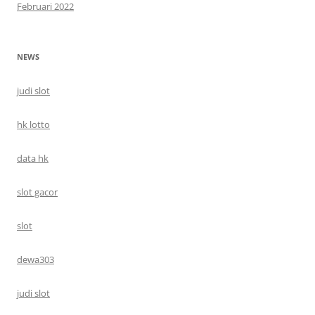
Februari 2022
NEWS
judi slot
hk lotto
data hk
slot gacor
slot
dewa303
judi slot