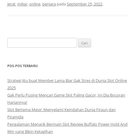
jerat
,
miliar
,
online
,
penjara
pada
September 25, 2022
.
Cari
untuk:
POS-POS TERBARU
Strategi Jitu buat Member Lama Biar Gak Stres di Dunia Slot Online
2025
Gak Perlu Pusing Mencari Game Slot Paling Gacor, Ini Dia Bocoran
Hariannya!
Slot Bertema Mesir: Menyelami Keindahan Dunia Firaun dan
Piramida
Pengalaman Menarik Bermain Slot Review Buffalo Power Hold And
Win yang Bikin Ketagihan