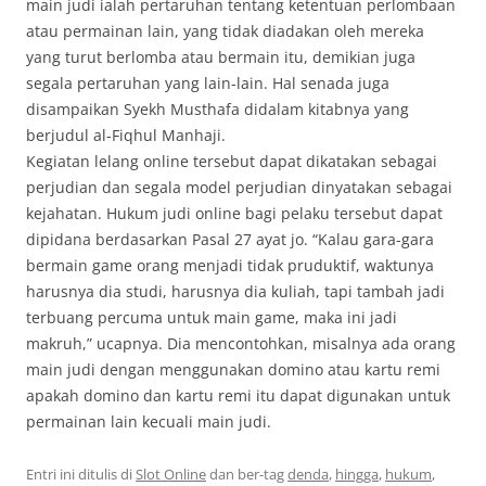
main judi ialah pertaruhan tentang ketentuan perlombaan
atau permainan lain, yang tidak diadakan oleh mereka
yang turut berlomba atau bermain itu, demikian juga
segala pertaruhan yang lain-lain. Hal senada juga
disampaikan Syekh Musthafa didalam kitabnya yang
berjudul al-Fiqhul Manhaji.
Kegiatan lelang online tersebut dapat dikatakan sebagai
perjudian dan segala model perjudian dinyatakan sebagai
kejahatan. Hukum judi online bagi pelaku tersebut dapat
dipidana berdasarkan Pasal 27 ayat jo. “Kalau gara-gara
bermain game orang menjadi tidak pruduktif, waktunya
harusnya dia studi, harusnya dia kuliah, tapi tambah jadi
terbuang percuma untuk main game, maka ini jadi
makruh,” ucapnya. Dia mencontohkan, misalnya ada orang
main judi dengan menggunakan domino atau kartu remi
apakah domino dan kartu remi itu dapat digunakan untuk
permainan lain kecuali main judi.
Entri ini ditulis di
Slot Online
dan ber-tag
denda
,
hingga
,
hukum
,