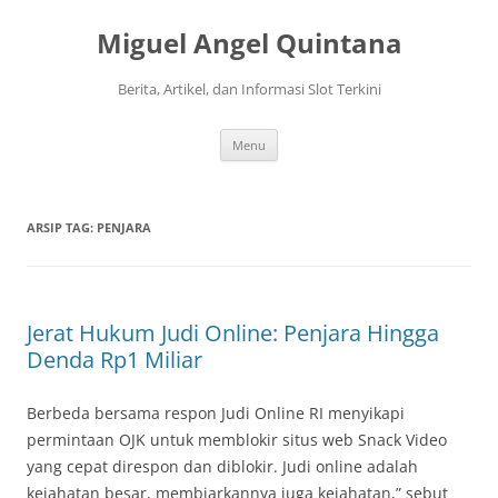
Langsung
ke
Miguel Angel Quintana
isi
Berita, Artikel, dan Informasi Slot Terkini
Menu
ARSIP TAG:
PENJARA
Jerat Hukum Judi Online: Penjara Hingga
Denda Rp1 Miliar
Berbeda bersama respon Judi Online RI menyikapi
permintaan OJK untuk memblokir situs web Snack Video
yang cepat direspon dan diblokir. Judi online adalah
kejahatan besar, membiarkannya juga kejahatan,” sebut