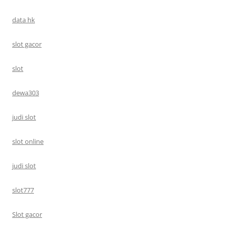
data hk
slot gacor
slot
dewa303
judi slot
slot online
judi slot
slot777
Slot gacor