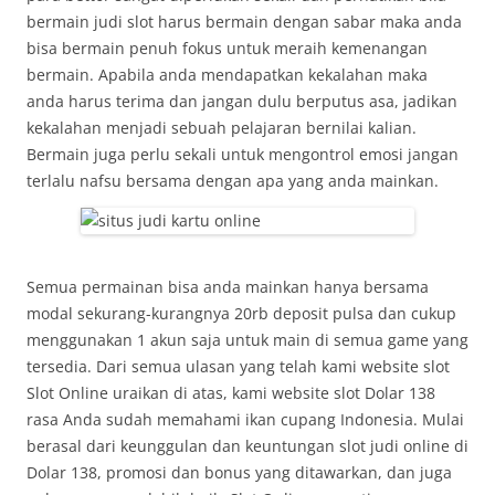
bermain judi slot harus bermain dengan sabar maka anda
bisa bermain penuh fokus untuk meraih kemenangan
bermain. Apabila anda mendapatkan kekalahan maka
anda harus terima dan jangan dulu berputus asa, jadikan
kekalahan menjadi sebuah pelajaran bernilai kalian.
Bermain juga perlu sekali untuk mengontrol emosi jangan
terlalu nafsu bersama dengan apa yang anda mainkan.
Semua permainan bisa anda mainkan hanya bersama
modal sekurang-kurangnya 20rb deposit pulsa dan cukup
menggunakan 1 akun saja untuk main di semua game yang
tersedia. Dari semua ulasan yang telah kami website slot
Slot Online uraikan di atas, kami website slot Dolar 138
rasa Anda sudah memahami ikan cupang Indonesia. Mulai
berasal dari keunggulan dan keuntungan slot judi online di
Dolar 138, promosi dan bonus yang ditawarkan, dan juga