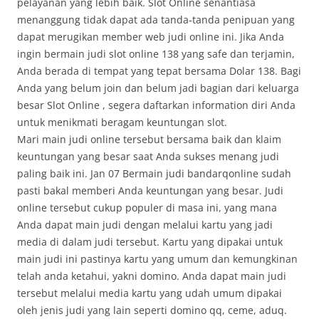
pelayanan yang lebih baik. Slot Online senantiasa
menanggung tidak dapat ada tanda-tanda penipuan yang
dapat merugikan member web judi online ini. Jika Anda
ingin bermain judi slot online 138 yang safe dan terjamin,
Anda berada di tempat yang tepat bersama Dolar 138. Bagi
Anda yang belum join dan belum jadi bagian dari keluarga
besar Slot Online , segera daftarkan information diri Anda
untuk menikmati beragam keuntungan slot.
Mari main judi online tersebut bersama baik dan klaim
keuntungan yang besar saat Anda sukses menang judi
paling baik ini. Jan 07 Bermain judi bandarqonline sudah
pasti bakal memberi Anda keuntungan yang besar. Judi
online tersebut cukup populer di masa ini, yang mana
Anda dapat main judi dengan melalui kartu yang jadi
media di dalam judi tersebut. Kartu yang dipakai untuk
main judi ini pastinya kartu yang umum dan kemungkinan
telah anda ketahui, yakni domino. Anda dapat main judi
tersebut melalui media kartu yang udah umum dipakai
oleh jenis judi yang lain seperti domino qq, ceme, aduq.