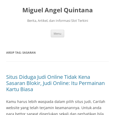
Langsung
ke
Miguel Angel Quintana
isi
Berita, Artikel, dan Informasi Slot Terkini
Menu
ARSIP TAG:
SASARAN
Situs Diduga Judi Online Tidak Kena
Sasaran Blokir, Judi Online: Itu Permainan
Kartu Biasa
Kamu harus lebih waspada dalam pilih situs judi, Carilah
website yang telah terjamin keamanannya. Untuk anda
para bettor sangat diperlukan sekali dan perhatikan bila