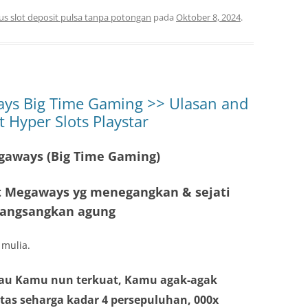
tus slot deposit pulsa tanpa potongan
pada
Oktober 8, 2024
.
ays Big Time Gaming >> Ulasan and
Hyper Slots Playstar
gaways (Big Time Gaming)
ot Megaways yg menegangkan & sejati
rangsangkan agung
 mulia.
lau Kamu nun terkuat, Kamu agak-agak
as seharga kadar 4 persepuluhan, 000x