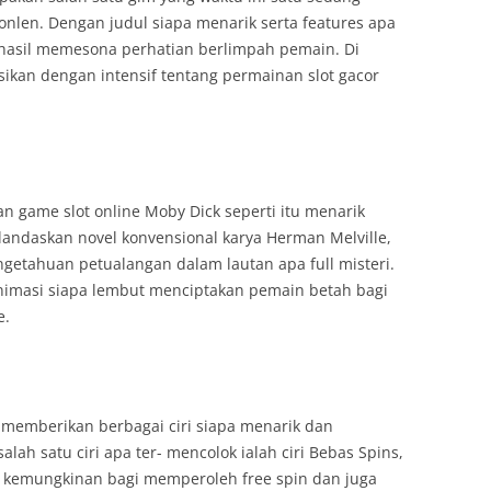
onlen. Dengan judul siapa menarik serta features apa
hasil memesona perhatian berlimpah pemain. Di
usikan dengan intensif tentang permainan slot gacor
n game slot online Moby Dick seperti itu menarik
ndaskan novel konvensional karya Herman Melville,
getahuan petualangan dalam lautan apa full misteri.
a animasi siapa lembut menciptakan pemain betah bagi
e.
 memberikan berbagai ciri siapa menarik dan
lah satu ciri apa ter- mencolok ialah ciri Bebas Spins,
 kemungkinan bagi memperoleh free spin dan juga