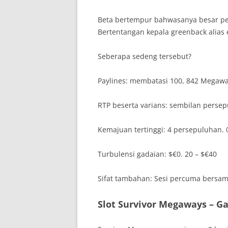
Beta bertempur bahwasanya besar p
Bertentangan kepala greenback alias 
Seberapa sedeng tersebut?
Paylines: membatasi 100, 842 Megaw
RTP beserta varians: sembilan persep
Kemajuan tertinggi: 4 persepuluhan.
Turbulensi gadaian: $€0. 20 – $€40
Sifat tambahan: Sesi percuma bersa
Slot Survivor Megaways – Ga