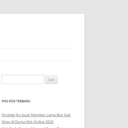
Cari
untuk:
POS-POS TERBARU
Strategi Jitu buat Member Lama Biar Gak
Stres di Dunia Slot Online 2025