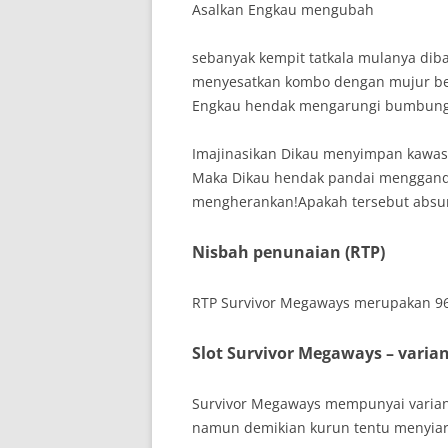
Asalkan Engkau mengubah
sebanyak kempit tatkala mulanya di
menyesatkan kombo dengan mujur bes
Engkau hendak mengarungi bumbung
Imajinasikan Dikau menyimpan kawas
Maka Dikau hendak pandai menggand
mengherankan!Apakah tersebut absur
Nisbah penunaian (RTP)
RTP Survivor Megaways merupakan 96.
Slot Survivor Megaways – varians
Survivor Megaways mempunyai varians
namun demikian kurun tentu menyiar