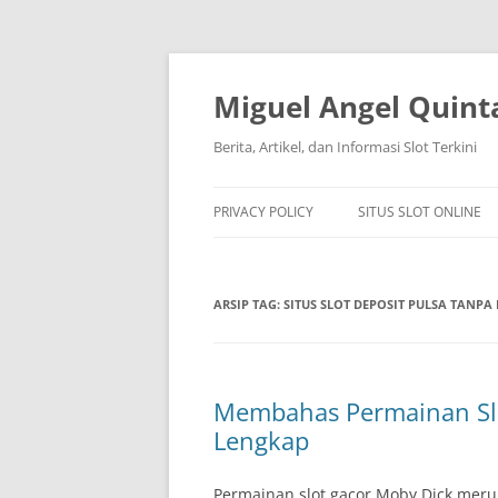
Langsung
ke
isi
Miguel Angel Quint
Berita, Artikel, dan Informasi Slot Terkini
PRIVACY POLICY
SITUS SLOT ONLINE
ARSIP TAG:
SITUS SLOT DEPOSIT PULSA TANP
Membahas Permainan Slo
Lengkap
Permainan slot gacor Moby Dick meru