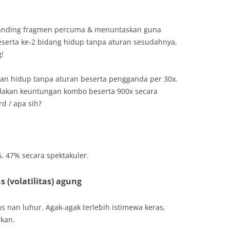
banding fragmen percuma & menuntaskan guna
erta ke-2 bidang hidup tanpa aturan sesudahnya,
!
an hidup tanpa aturan beserta pengganda per 30x.
akan keuntungan kombo beserta 900x secara
d / apa sih?
 47% secara spektakuler.
 (volatilitas) agung
 nan luhur. Agak-agak terlebih istimewa keras,
kan.