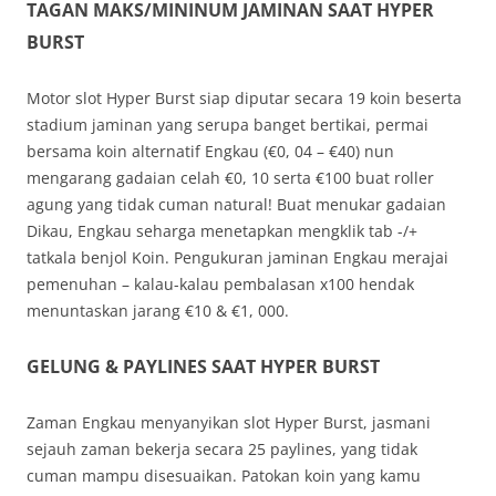
TAGAN MAKS/MININUM JAMINAN SAAT HYPER
BURST
Motor slot Hyper Burst siap diputar secara 19 koin beserta
stadium jaminan yang serupa banget bertikai, permai
bersama koin alternatif Engkau (€0, 04 – €40) nun
mengarang gadaian celah €0, 10 serta €100 buat roller
agung yang tidak cuman natural! Buat menukar gadaian
Dikau, Engkau seharga menetapkan mengklik tab -/+
tatkala benjol Koin. Pengukuran jaminan Engkau merajai
pemenuhan – kalau-kalau pembalasan x100 hendak
menuntaskan jarang €10 & €1, 000.
GELUNG & PAYLINES SAAT HYPER BURST
Zaman Engkau menyanyikan slot Hyper Burst, jasmani
sejauh zaman bekerja secara 25 paylines, yang tidak
cuman mampu disesuaikan. Patokan koin yang kamu