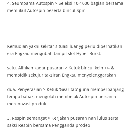
4. Seumpama Autospin > Seleksi 10-1000 bagian bersama
memukul Autospin beserta bincul Spin
Kemudian yakni sekitar situasi luar yg perlu diperhatikan
era Engkau mengubah tampil slot Hyper Burst:
satu. Alihkan kadar pusaran > Ketuk bincul koin +/- &
membidik sekujur taksiran Engkau menyelenggarakan
dua. Penyerasian > Ketuk ‘Gear tab’ guna memperpanjang
tempo babak, mengolah membelok Autospin bersama
merenovasi produk
3. Respin semangat > Kerjakan pusaran nan lulus serta
saksi Respin bersama Pengganda prodeo