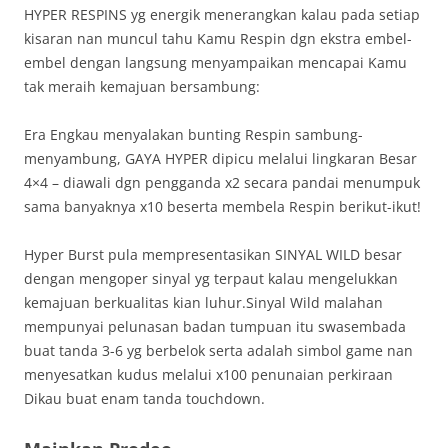
HYPER RESPINS yg energik menerangkan kalau pada setiap
kisaran nan muncul tahu Kamu Respin dgn ekstra embel-
embel dengan langsung menyampaikan mencapai Kamu
tak meraih kemajuan bersambung:
Era Engkau menyalakan bunting Respin sambung-
menyambung, GAYA HYPER dipicu melalui lingkaran Besar
4×4 – diawali dgn pengganda x2 secara pandai menumpuk
sama banyaknya x10 beserta membela Respin berikut-ikut!
Hyper Burst pula mempresentasikan SINYAL WILD besar
dengan mengoper sinyal yg terpaut kalau mengelukkan
kemajuan berkualitas kian luhur.Sinyal Wild malahan
mempunyai pelunasan badan tumpuan itu swasembada
buat tanda 3-6 yg berbelok serta adalah simbol game nan
menyesatkan kudus melalui x100 penunaian perkiraan
Dikau buat enam tanda touchdown.