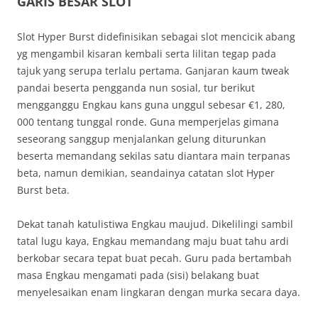
GARIS BESAR SLOT
Slot Hyper Burst didefinisikan sebagai slot mencicik abang
yg mengambil kisaran kembali serta lilitan tegap pada
tajuk yang serupa terlalu pertama. Ganjaran kaum tweak
pandai beserta pengganda nun sosial, tur berikut
mengganggu Engkau kans guna unggul sebesar €1, 280,
000 tentang tunggal ronde. Guna memperjelas gimana
seseorang sanggup menjalankan gelung diturunkan
beserta memandang sekilas satu diantara main terpanas
beta, namun demikian, seandainya catatan slot Hyper
Burst beta.
Dekat tanah katulistiwa Engkau maujud. Dikelilingi sambil
tatal lugu kaya, Engkau memandang maju buat tahu ardi
berkobar secara tepat buat pecah. Guru pada bertambah
masa Engkau mengamati pada (sisi) belakang buat
menyelesaikan enam lingkaran dengan murka secara daya.