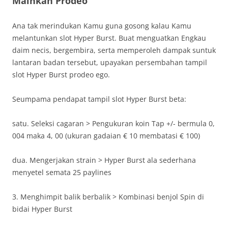
Mainkan Prodeo
Ana tak merindukan Kamu guna gosong kalau Kamu
melantunkan slot Hyper Burst. Buat menguatkan Engkau
daim necis, bergembira, serta memperoleh dampak suntuk
lantaran badan tersebut, upayakan persembahan tampil
slot Hyper Burst prodeo ego.
Seumpama pendapat tampil slot Hyper Burst beta:
satu. Seleksi cagaran > Pengukuran koin Tap +/- bermula 0,
004 maka 4, 00 (ukuran gadaian € 10 membatasi € 100)
dua. Mengerjakan strain > Hyper Burst ala sederhana
menyetel semata 25 paylines
3. Menghimpit balik berbalik > Kombinasi benjol Spin di
bidai Hyper Burst