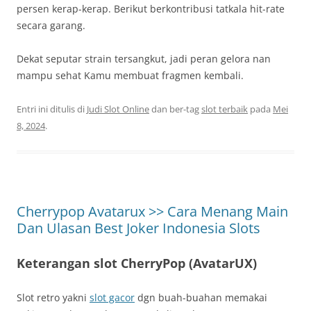
persen kerap-kerap. Berikut berkontribusi tatkala hit-rate
secara garang.
Dekat seputar strain tersangkut, jadi peran gelora nan
mampu sehat Kamu membuat fragmen kembali.
Entri ini ditulis di
Judi Slot Online
dan ber-tag
slot terbaik
pada
Mei
8, 2024
.
Cherrypop Avatarux >> Cara Menang Main
Dan Ulasan Best Joker Indonesia Slots
Keterangan slot CherryPop (AvatarUX)
Slot retro yakni
slot gacor
dgn buah-buahan memakai