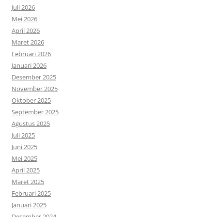
Juli 2026
Mei 2026
April 2026
Maret 2026
Februari 2026
Januari 2026
Desember 2025
November 2025
Oktober 2025
September 2025
Agustus 2025
Juli 2025
Juni 2025
Mei 2025
April 2025
Maret 2025
Februari 2025
Januari 2025
Desember 2024