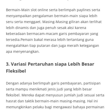
Bermain-Main slot online serta berlimpah paylines serta
menyampaikan pengalaman bermain-main siapa lebih
seru serta menggaet. Masing-Masing giliran akan terlihat
lebih dinamis dan juga penuh sesak aksi karena
keberadaan bermacam-macam garis pembayaran yang
tersedia.Pemain bakal merasa lebih tertantang guna
mengalahkan tiap putaran dan juga meraih ketegangan
apa menyenangkan.
3. Variasi Pertaruhan siapa Lebih Besar
Fleksibel
Dengan adanya berlimpah garis pembayaran, partisipan
serta mampu menikmati jenis judi yang lebih besar
fleksibel. Mereka dapat menyusun jumlah judi sesuai serta
hasrat dan taktik bermain-main masing-masing. Hal ini
memungkinkan pelaku bagi mengawasi bahaya permainan