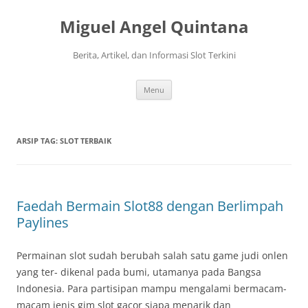
Langsung
ke
Miguel Angel Quintana
isi
Berita, Artikel, dan Informasi Slot Terkini
Menu
ARSIP TAG:
SLOT TERBAIK
Faedah Bermain Slot88 dengan Berlimpah
Paylines
Permainan slot sudah berubah salah satu game judi onlen
yang ter- dikenal pada bumi, utamanya pada Bangsa
Indonesia. Para partisipan mampu mengalami bermacam-
macam jenis gim slot gacor siapa menarik dan