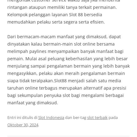
rintangan ataupun memiliki tanya terkait permainan.
Kelompok pelanggan layanan Slot 88 bersedia
memudahkan pelaku serta segera serta efisien.
Dari bermacam-macam manfaat yang dimaksud, dapat
dinyatakan kalau bermain-main slot online bersama
melimpah paylines menyampaikan banyak manfaat bagi
pemain. Mulai asal peluang keberhasilan yang lebih besar
menjulang sampai pengalaman bermain yang lebih banyak
mengasyikkan, pelaku akan meraih pengalaman bermain
siapa tidak teralpakan.Slot88 menjadi salah satu media
taruhan online terbagus merupakan alternatif apa presisi
bagi sekumpulan penyuka slot bagi mengalami berbagai
manfaat yang dimaksud.
Entri ini ditulis di
Slot Indonesia
dan ber-tag
slot terbaik
pada
Oktober 30, 2024
.