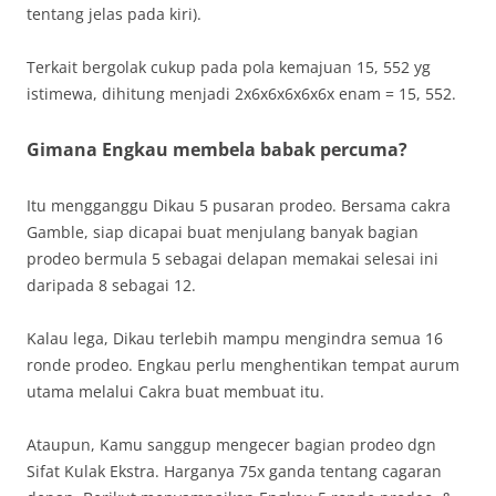
tentang jelas pada kiri).
Terkait bergolak cukup pada pola kemajuan 15, 552 yg
istimewa, dihitung menjadi 2x6x6x6x6x6x enam = 15, 552.
Gimana Engkau membela babak percuma?
Itu mengganggu Dikau 5 pusaran prodeo. Bersama cakra
Gamble, siap dicapai buat menjulang banyak bagian
prodeo bermula 5 sebagai delapan memakai selesai ini
daripada 8 sebagai 12.
Kalau lega, Dikau terlebih mampu mengindra semua 16
ronde prodeo. Engkau perlu menghentikan tempat aurum
utama melalui Cakra buat membuat itu.
Ataupun, Kamu sanggup mengecer bagian prodeo dgn
Sifat Kulak Ekstra. Harganya 75x ganda tentang cagaran