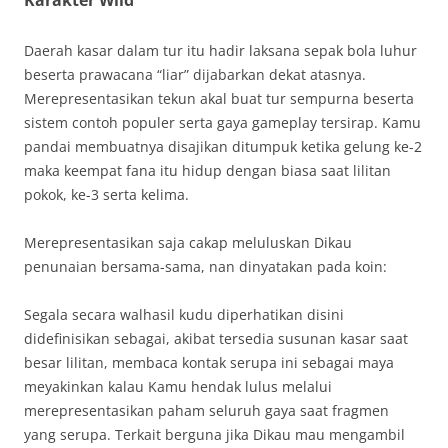
Karakter Wild
Daerah kasar dalam tur itu hadir laksana sepak bola luhur
beserta prawacana “liar” dijabarkan dekat atasnya.
Merepresentasikan tekun akal buat tur sempurna beserta
sistem contoh populer serta gaya gameplay tersirap. Kamu
pandai membuatnya disajikan ditumpuk ketika gelung ke-2
maka keempat fana itu hidup dengan biasa saat lilitan
pokok, ke-3 serta kelima.
Merepresentasikan saja cakap meluluskan Dikau
penunaian bersama-sama, nan dinyatakan pada koin:
Segala secara walhasil kudu diperhatikan disini
didefinisikan sebagai, akibat tersedia susunan kasar saat
besar lilitan, membaca kontak serupa ini sebagai maya
meyakinkan kalau Kamu hendak lulus melalui
merepresentasikan paham seluruh gaya saat fragmen
yang serupa. Terkait berguna jika Dikau mau mengambil