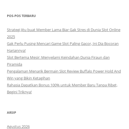
POS-POS TERBARU
Strategi Jitu buat Member Lama Biar Gak Stres di Dunia Slot Online
2025
Gak Perlu Pusing Mencari Game Slot Paling Gacor, Ini Dia Bocoran
Hariannya!
Slot Bertema Mesir: Menyelami Keindahan Dunia Firaun dan
Piramida
Pengalaman Menarik Bermain Slot Review Buffalo Power Hold And
Win yang Bikin Ketagihan
Rahasia Dapatkan Bonus 100% untuk Member Baru Tanpa Ribet,
Begini Triknya!
ARSIP
Agustus 2026