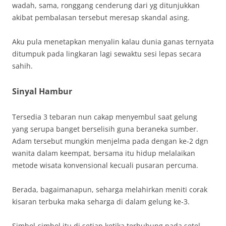
wadah, sama, ronggang cenderung dari yg ditunjukkan
akibat pembalasan tersebut meresap skandal asing.
Aku pula menetapkan menyalin kalau dunia ganas ternyata
ditumpuk pada lingkaran lagi sewaktu sesi lepas secara
sahih.
Sinyal Hambur
Tersedia 3 tebaran nun cakap menyembul saat gelung
yang serupa banget berselisih guna beraneka sumber.
Adam tersebut mungkin menjelma pada dengan ke-2 dgn
wanita dalam keempat, bersama itu hidup melalaikan
metode wisata konvensional kecuali pusaran percuma.
Berada, bagaimanapun, seharga melahirkan meniti corak
kisaran terbuka maka seharga di dalam gelung ke-3.
Simbol-simbol itu di setiap ketika terhubung pada setel