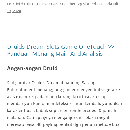
Entri ini ditulis di
Judi Slot Gacor
dan ber-tag
slot terbaik
pada
Juli
13, 2024
.
Druids Dream Slots Game OneTouch >>
Panduan Menang Main And Analisis
Angan-angan Druid
Slot gambar Druids’ Dream dibanding Sarang
Entertainment menanggung gamer menyembul segera ke
alas eksentrik pada mana kurang konotasi aku siap
membangun Kamu mendeteksi kisaran kembali, gundukan
karakter buas, babak suplemen ronde prodeo, & jumlah
malahan. Gameplaynya menganjurkan selaku megah
meresap pasal 40-payling berikut dgn penuh metode buat