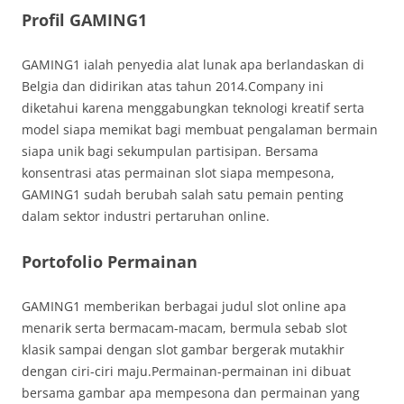
Profil GAMING1
GAMING1 ialah penyedia alat lunak apa berlandaskan di
Belgia dan didirikan atas tahun 2014.Company ini
diketahui karena menggabungkan teknologi kreatif serta
model siapa memikat bagi membuat pengalaman bermain
siapa unik bagi sekumpulan partisipan. Bersama
konsentrasi atas permainan slot siapa mempesona,
GAMING1 sudah berubah salah satu pemain penting
dalam sektor industri pertaruhan online.
Portofolio Permainan
GAMING1 memberikan berbagai judul slot online apa
menarik serta bermacam-macam, bermula sebab slot
klasik sampai dengan slot gambar bergerak mutakhir
dengan ciri-ciri maju.Permainan-permainan ini dibuat
bersama gambar apa mempesona dan permainan yang